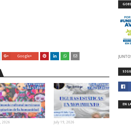
GOBI
Google+
JUNTO
SIGU
EN L
6, 2026
July 19, 2026