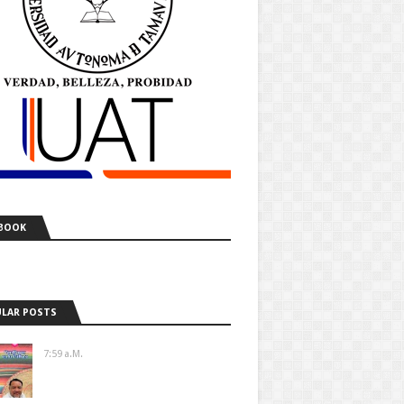
BOOK
LAR POSTS
7:59 A.m.