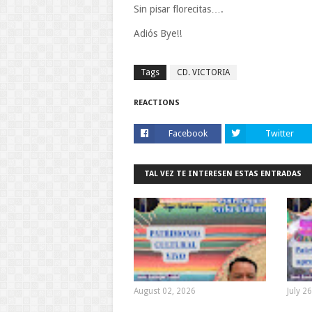
Sin pisar florecitas….
Adiós Bye!!
Tags
CD. VICTORIA
REACTIONS
Facebook
Twitter
TAL VEZ TE INTERESEN ESTAS ENTRADAS
August 02, 2026
July 2