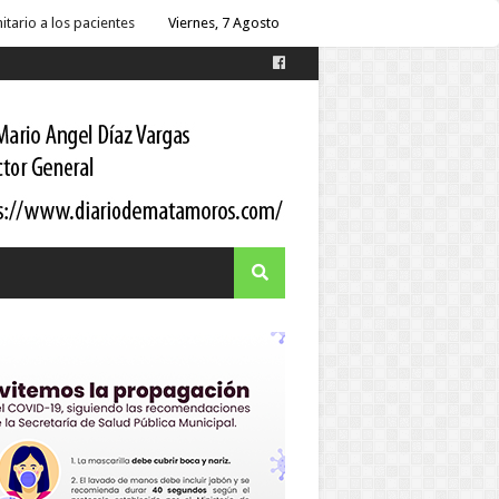
 Gortari
Viernes, 7 Agosto
s
es
itario a los pacientes