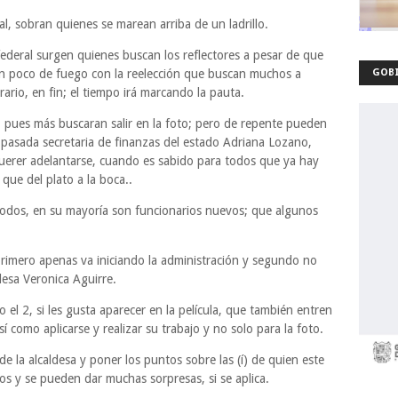
al, sobran quienes se marean arriba de un ladrillo.
federal surgen quienes buscan los reflectores a pesar de que
un poco de fuego con la reelección que buscan muchos a
GOBI
ario, en fin; el tiempo irá marcando la pauta.
al, pues más buscaran salir en la foto; pero de repente pueden
a pasada secretaria de finanzas del estado Adriana Lozano,
querer adelantarse, cuando es sabido para todos que ya hay
 que del plato a la boca..
 todos, en su mayoría son funcionarios nuevos; que algunos
 primero apenas va iniciando la administración y segundo no
ldesa Veronica Aguirre.
 el 2, si les gusta aparecer en la película, que también entren
sí como aplicarse y realizar su trabajo y no solo para la foto.
de la alcaldesa y poner los puntos sobre las (í) de quien este
os y se pueden dar muchas sorpresas, si se aplica.