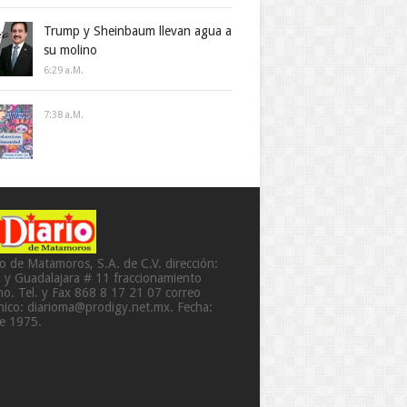
Trump y Sheinbaum llevan agua a
su molino
6:29 A.m.
7:38 A.m.
io de Matamoros, S.A. de C.V. dirección:
a y Guadalajara # 11 fraccionamiento
o. Tel. y Fax 868 8 17 21 07 correo
ónico: diarioma@prodigy.net.mx. Fecha:
de 1975.