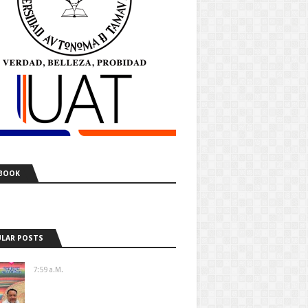
BOOK
LAR POSTS
7:59 A.m.