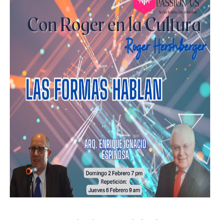
Tam”
Martes en Tu Colonia Renovado acerca servicios y atención directa a l
familias de Matamoros
La ONU publica Segundo Informe Subnacional de Tamaulipas
Disney reconoce a nivel mundial talento de estudiante de la UAT
Ayuntamiento entrega apoyos del programa "Ruta Segura, Avanzando
la Educación"
Sabado, 8 Agosto