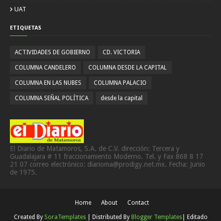
UAT
ETIQUETAS
ACTIVIDADES DE GOBIERNO
CD. VICTORIA
COLUMNA CANDELERO
COLUMNA DESDE LA CAPITAL
COLUMNA EN LAS NUBES
COLUMNA PALACIO
COLUMNA SEÑAL POLÍTICA
desde la capital
El Diario de Matamoros, S.A. de C.V. dirección: Tercera y
Guadalajara # 11 fraccionamiento Moderno. Tel. y Fax 868 8 17
21 07 correo electrónico: diarioma@prodigy.net.mx. Fecha: Junio
de 1975.
Home
About
Contact
Created By
SoraTemplates
| Distributed By
Blogger Templates
| Editado