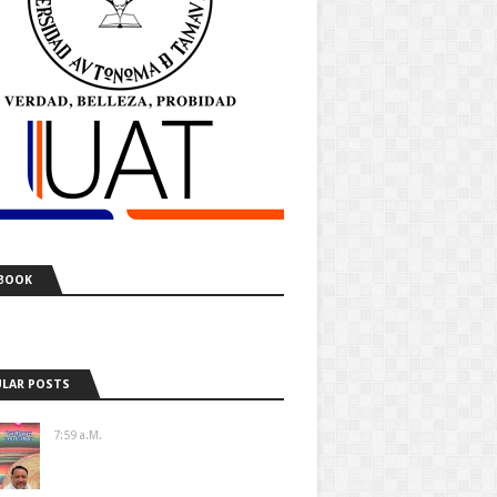
BOOK
LAR POSTS
7:59 A.m.