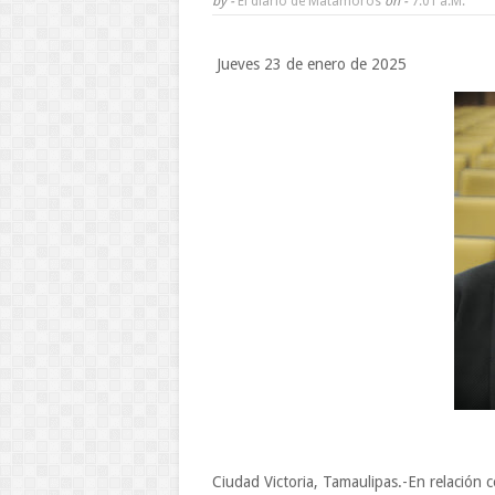
by -
El diario de Matamoros
on -
7:01 A.m.
Jueves 23 de enero de 2025
Ciudad Victoria, Tamaulipas.-En relación c