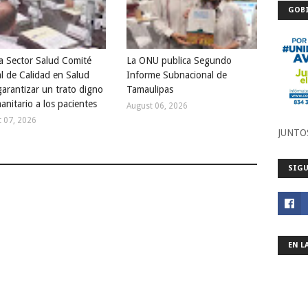
GOBI
la Sector Salud Comité
La ONU publica Segundo
al de Calidad en Salud
Informe Subnacional de
garantizar un trato digno
Tamaulipas
anitario a los pacientes
August 06, 2026
 07, 2026
JUNTO
SIGU
EN L