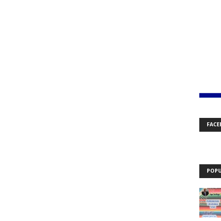
FACE
POPU