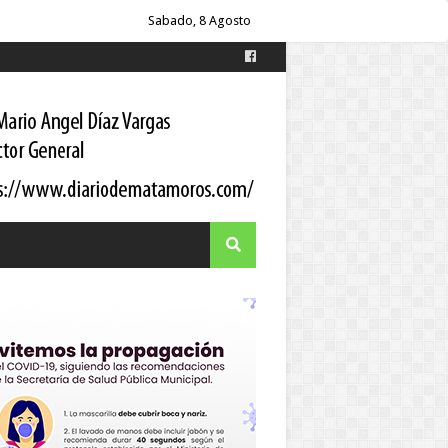
oordinador estatal
Sabado, 8 Agosto
itario a los pacientes
 Gortari
s