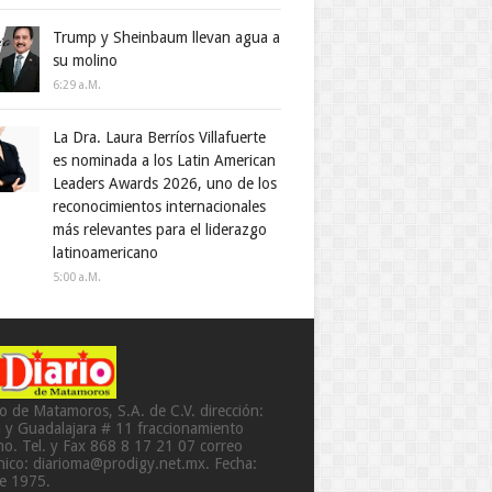
Trump y Sheinbaum llevan agua a
su molino
6:29 A.m.
La Dra. Laura Berríos Villafuerte
es nominada a los Latin American
Leaders Awards 2026, uno de los
reconocimientos internacionales
más relevantes para el liderazgo
latinoamericano
5:00 A.m.
io de Matamoros, S.A. de C.V. dirección:
a y Guadalajara # 11 fraccionamiento
o. Tel. y Fax 868 8 17 21 07 correo
ónico: diarioma@prodigy.net.mx. Fecha:
de 1975.