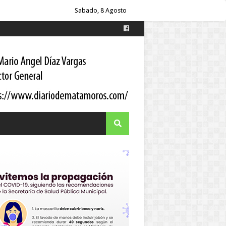
oordinador estatal
Sabado, 8 Agosto
itario a los pacientes
 Gortari
s