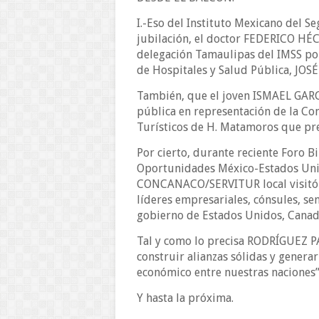
I.-Eso del Instituto Mexicano del Se
jubilación, el doctor FEDERICO H
delegación Tamaulipas del IMSS por
de Hospitales y Salud Pública, JO
También, que el joven ISMAEL GARCÍ
pública en representación de la Co
Turísticos de H. Matamoros que p
Por cierto, durante reciente Foro 
Oportunidades México-Estados Unid
CONCANACO/SERVITUR local visitó c
líderes empresariales, cónsules, se
gobierno de Estados Unidos, Canad
Tal y como lo precisa RODRÍGUEZ P
construir alianzas sólidas y genera
económico entre nuestras naciones”
Y hasta la próxima.