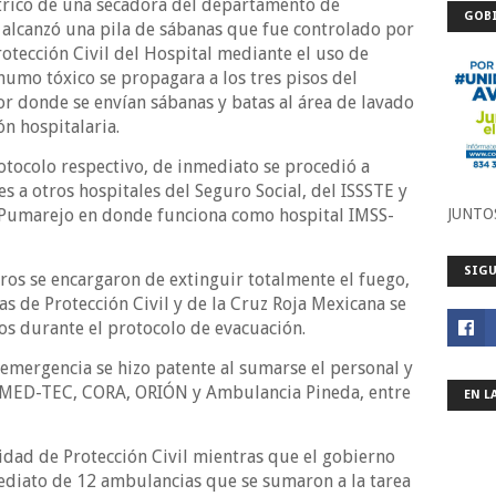
ctrico de una secadora del departamento de
GOBI
 alcanzó una pila de sábanas que fue controlado por
otección Civil del Hospital mediante el uso de
humo tóxico se propagara a los tres pisos del
or donde se envían sábanas y batas al área de lavado
ón hospitalaria.
otocolo respectivo, de inmediato se procedió a
s a otros hospitales del Seguro Social, del ISSSTE y
o Pumarejo en donde funciona como hospital IMSS-
JUNTO
SIGU
os se encargaron de extinguir totalmente el fuego,
s de Protección Civil y de la Cruz Roja Mexicana se
os durante el protocolo de evacuación.
emergencia se hizo patente al sumarse el personal y
 MED-TEC, CORA, ORIÓN y Ambulancia Pineda, entre
EN L
idad de Protección Civil mientras que el gobierno
mediato de 12 ambulancias que se sumaron a la tarea