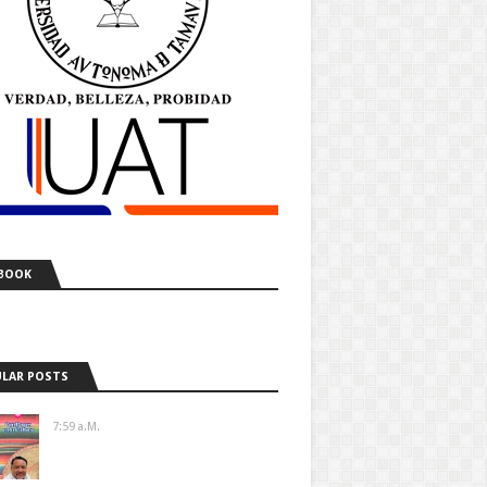
BOOK
LAR POSTS
7:59 A.m.