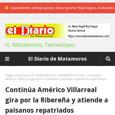
Reconoce Américo labor de la Guardia Nacional en Tamaulipas; atesti
llegada del nuevo coordinador estatal
Brindará Familia UAT un moderno espacio con sentido humano en l
nueva sede del COMASS
H, Matamoros, Tamaulipas:
A Tamaulipas…le llueve sobre mojado
El Diario de Matamoros
Instala Sector Salud Comité Estatal de Calidad en Salud para garantiza
trato digno y humanitario a los pacientes
Página Principal
ACTIVIDADES DEL GOBIERNO ESTATAL
Continúa
Américo Villarreal gira por la Ribereña y atiende a paisanos repatriados
Inicia el ayuntamiento pavimentación de la calle Miguel Alemán en l
Continúa Américo Villarreal
colonia Carlos Salinas de Gortari
gira por la Ribereña y atiende a
La UAT, Gobierno del Estado y ganaderos consolidan proyecto “Car
paisanos repatriados