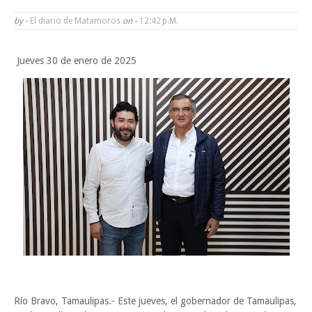
Tam”
by -
El diario de Matamoros
on -
12:42 P.m.
Martes en Tu Colonia Renovado acerca servicios y atención directa a l
Jueves 30 de enero de 2025
familias de Matamoros
La ONU publica Segundo Informe Subnacional de Tamaulipas
Disney reconoce a nivel mundial talento de estudiante de la UAT
Ayuntamiento entrega apoyos del programa "Ruta Segura, Avanzando
Sabado, 8 Agosto
la Educación"
Río Bravo, Tamaulipas.- Este jueves, el gobernador de Tamaulipas,