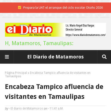
Prepara la UAT el arranque del ciclo escolar Otoño 2026
Anuncia Gobierno de Tamaulipas estímulos fiscales para apoyar la
economía de las familias
Definirá la Presidenta el futuro de México el 1 de Septiembre.
H, Matamoros, Tamaulipas:
Continúa con éxito la Expo Militar
El Diario de Matamoros
Impulsa UAT prácticas de economía circular para el desarrollo sosteni
Promueve Tamaulipas su riqueza artesanal y turística en la Ciudad d
Página Principal
Encabeza Tampico afluencia de visitantes en
Tamaulipas
México
Encabeza Tampico afluencia de
POCO VENENO NO MATA
visitantes en Tamaulipas
Trump y Sheinbaum llevan agua a su molino
by -
El diario de Matamoros
on -
11:41 A.m.