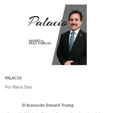
Tam”
Martes en Tu Colonia Renovado acerca servicios y atención directa a l
familias de Matamoros
La ONU publica Segundo Informe Subnacional de Tamaulipas
Disney reconoce a nivel mundial talento de estudiante de la UAT
Ayuntamiento entrega apoyos del programa "Ruta Segura, Avanzando
la Educación"
Domingo, 9 Agosto
PALACIO
Por Mario Díaz
El bravucón Donald Trump