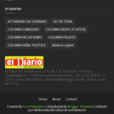
ETIQUETAS
ACTIVIDADES DE GOBIERNO
CD. VICTORIA
COLUMNA CANDELERO
COLUMNA DESDE LA CAPITAL
COLUMNA EN LAS NUBES
COLUMNA PALACIO
COLUMNA SEÑAL POLÍTICA
desde la capital
El Diario de Matamoros, S.A. de C.V. dirección: Tercera y
Guadalajara # 11 fraccionamiento Moderno. Tel. y Fax 868 8 17
21 07 correo electrónico: diarioma@prodigy.net.mx. Fecha: Junio
de 1975.
Home
About
Contact
Created By
SoraTemplates
| Distributed By
Blogger Templates
| Editado
por
Multimedia MX Editorial and Network