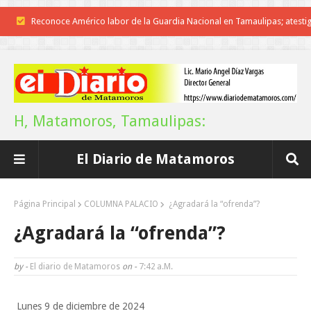
Reconoce Américo labor de la Guardia Nacional en Tamaulipas; atesti
llegada del nuevo coordinador estatal
Brindará Familia UAT un moderno espacio con sentido humano en l
nueva sede del COMASS
H, Matamoros, Tamaulipas:
A Tamaulipas…le llueve sobre mojado
El Diario de Matamoros
Instala Sector Salud Comité Estatal de Calidad en Salud para garantiza
trato digno y humanitario a los pacientes
Página Principal
COLUMNA PALACIO
¿Agradará la “ofrenda”?
Inicia el ayuntamiento pavimentación de la calle Miguel Alemán en l
¿Agradará la “ofrenda”?
colonia Carlos Salinas de Gortari
by -
El diario de Matamoros
on -
7:42 A.m.
La UAT, Gobierno del Estado y ganaderos consolidan proyecto “Car
Lunes 9 de diciembre de 2024