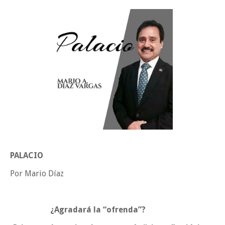
Tam”
Martes en Tu Colonia Renovado acerca servicios y atención directa a l
familias de Matamoros
La ONU publica Segundo Informe Subnacional de Tamaulipas
Disney reconoce a nivel mundial talento de estudiante de la UAT
Ayuntamiento entrega apoyos del programa "Ruta Segura, Avanzando
la Educación"
Sabado, 8 Agosto
PALACIO
Por Mario Díaz
¿Agradará la “ofrenda”?