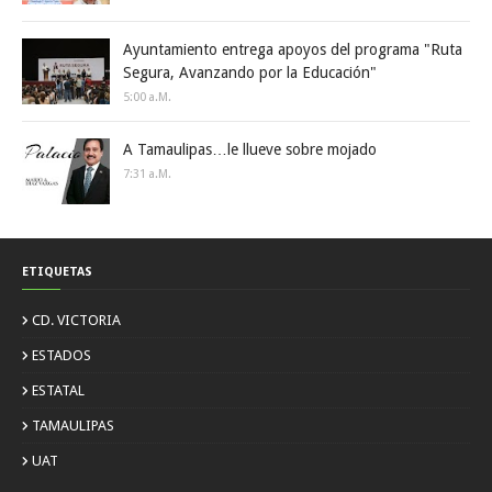
Ayuntamiento entrega apoyos del programa "Ruta
Segura, Avanzando por la Educación"
5:00 A.m.
A Tamaulipas…le llueve sobre mojado
7:31 A.m.
ETIQUETAS
CD. VICTORIA
ESTADOS
ESTATAL
TAMAULIPAS
UAT