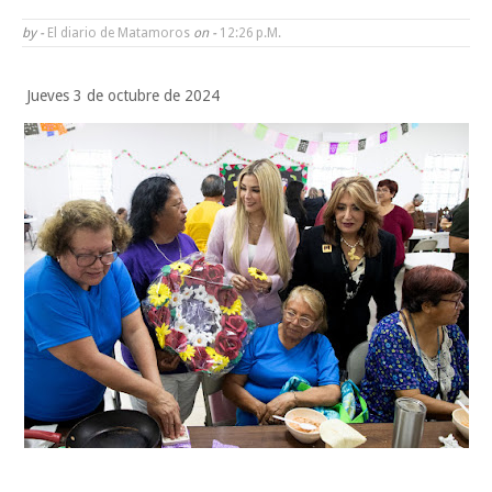
Ayuntamiento entrega apoyos del programa "Ruta Segura, Avanzando
by -
El diario de Matamoros
on -
12:26 P.m.
la Educación"
Jueves 3 de octubre de 2024
Reconoce Américo labor de la Guardia Nacional en Tamaulipas; atesti
llegada del nuevo coordinador estatal
Se les hizo “bolas el engrudo”
Lunes, 10 Agosto