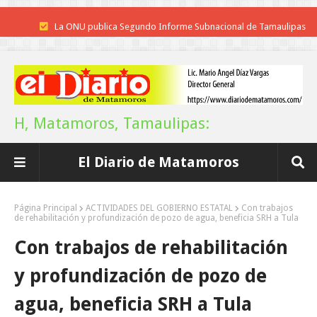
La ONU publica Segundo Informe Subnacional de Tamaulipas
Disney reconoce a nivel mundial talento de estudiante de la UAT
Funcionarios, periodistas y empresarios
Inicia el ayuntamiento pavimentación de la calle Ingenieros en la colo
H, Matamoros, Tamaulipas:
Alberto Carrera Torres
El Diario de Matamoros
Prepara la UAT el arranque del ciclo escolar Otoño 2026
Anuncia Gobierno de Tamaulipas estímulos fiscales para apoyar la
Página Principal
ACTIVIDADES DEL GOBIERNO ESTATAL
Con trabajos
de rehabilitación y profundización de pozo de agua, beneficia SRH a Tula
economía de las familias
Con trabajos de rehabilitación
Definirá la Presidenta el futuro de México el 1 de Septiembre.
y profundización de pozo de
Continúa con éxito la Expo Militar
agua, beneficia SRH a Tula