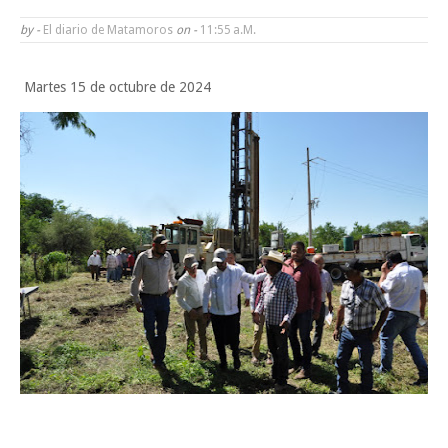
Impulsa UAT prácticas de economía circular para el desarrollo sosteni
by -
El diario de Matamoros
on -
11:55 A.m.
Martes en Tu Colonia Renovado acerca servicios y atención directa a l
Martes 15 de octubre de 2024
familias de Matamoros
Jueves, 6 Agosto