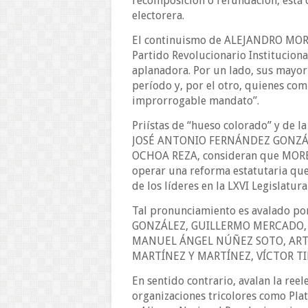
recomposición o refundación, está 
electorera.
El continuismo de ALEJANDRO MORE
Partido Revolucionario Instituciona
aplanadora. Por un lado, sus mayor
período y, por el otro, quienes com
improrrogable mandato”.
Priístas de “hueso colorado” y de l
JOSÉ ANTONIO FERNÁNDEZ GONZÁ
OCHOA REZA, consideran que MOREN
operar una reforma estatutaria que 
de los líderes en la LXVI Legislatura
Tal pronunciamiento es avalado po
GONZÁLEZ, GUILLERMO MERCADO, 
MANUEL ÁNGEL NÚÑEZ SOTO, ART
MARTÍNEZ Y MARTÍNEZ, VÍCTOR TIN
En sentido contrario, avalan la 
organizaciones tricolores como Pla