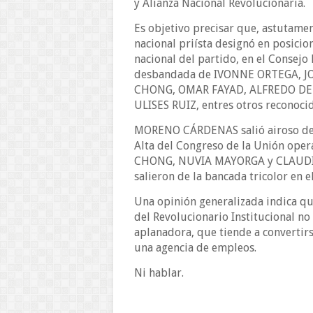
y Alianza Nacional Revolucionaria.
Es objetivo precisar que, astutamen
nacional priísta designó en posicion
nacional del partido, en el Consejo 
desbandada de IVONNE ORTEGA, J
CHONG, OMAR FAYAD, ALFREDO DE
ULISES RUIZ, entres otros reconocid
MORENO CÁRDENAS salió airoso de 
Alta del Congreso de la Unión op
CHONG, NUVIA MAYORGA y CLAUDIA 
salieron de la bancada tricolor en e
Una opinión generalizada indica q
del Revolucionario Institucional no 
aplanadora, que tiende a convertirse
una agencia de empleos.
Ni hablar.