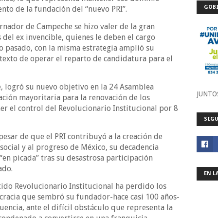
GOBI
nto de la fundación del “nuevo PRI”.
ernador de Campeche se hizo valer de la gran
 del ex invencible, quienes le deben el cargo
ño pasado, con la misma estrategia amplió su
exto de operar el reparto de candidatura para el
e, logró su nuevo objetivo en la 24 Asamblea
JUNTO
ación mayoritaria para la renovación de los
r el control del Revolucionario Institucional por 8
SIGU
pesar de que el PRI contribuyó a la creación de
 social y al progreso de México, su decadencia
“en picada” tras su desastrosa participación
ado.
EN L
tido Revolucionario Institucional ha perdido los
mocracia que sembró su fundador-hace casi 100 años-
ncia, ante el difícil obstáculo que representa la