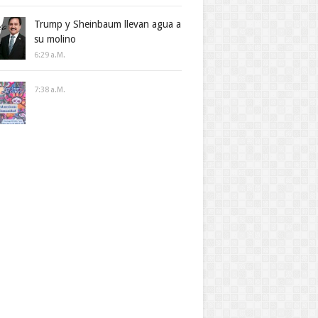
Trump y Sheinbaum llevan agua a
su molino
6:29 A.m.
7:38 A.m.