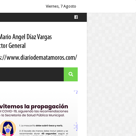
itario a los pacientes
Viernes, 7 Agosto
 Gortari
s
es