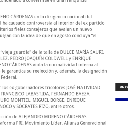
condenado a convertirse en una franquicia
NO CÁRDENAS en la dirigencia nacional del
l ha causado controversia al interior del ex partido
itarios fieles consejeros que avalan un nuevo
ulgan con la idea de que en agosto concluya “el
a “vieja guardia” de la talla de DULCE MARÍA SAURI,
LEZ, PEDRO JOAQUÍN COLDWELL y ENRIQUE
O CÁRDENAS viola la normatividad interna al
le garantice su reelección y, además, la designación
 Federal.
r los ex gobernadores tricolores JOSÉ NATIVIDAD
UNIV
FRANCISCO LABASTIDA, FERNANDO BAEZA,
URO MONTIEL, MIGUEL BORGE, ENRIQUE
OCO y SÓCRATES RIZO, entre otros.
reelección de ALEJANDRO MORENO CÁRDENAS
taforma PRI, Movimiento Líder, Alianza Generacional