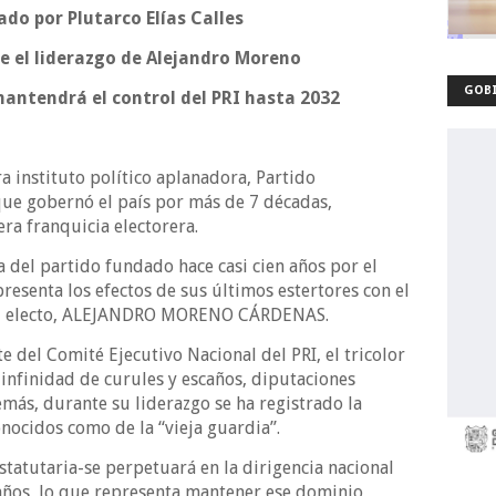
ado por Plutarco Elías Calles
e el liderazgo de Alejandro Moreno
GOBI
mantendrá el control del PRI hasta 2032
 instituto político aplanadora, Partido
 que gobernó el país por más de 7 décadas,
ra franquicia electorera.
a del partido fundado hace casi cien años por el
esenta los efectos de sus últimos estertores con el
nal electo, ALEJANDRO MORENO CÁRDENAS.
 del Comité Ejecutivo Nacional del PRI, el tricolor
infinidad de curules y escaños, diputaciones
demás, durante su liderazgo se ha registrado la
ocidos como de la “vieja guardia”.
utaria-se perpetuará en la dirigencia nacional
años, lo que representa mantener ese dominio