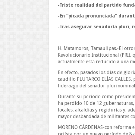
-Triste realidad del partido fund
-En “picada pronunciada” durant
-Tras asegurar senaduría pluri, 
H. Matamoros, Tamaulipas.-El otrora
Revolucionario Institucional (PRI),
actualmente está reducido a una me
En efecto, pasados los días de glori
caudillo PLUTARCO ELÍAS CALLES, pr
liderazgo del senador plurinomi
Durante su período como presidente
ha perdido 10 de 12 gubernaturas, 
locales, alcaldías y regidurías y, a
mayor desbandada de militantes con
MORENO CÁRDENAS-con reforma estat
priísta por un nuevo período de 8 