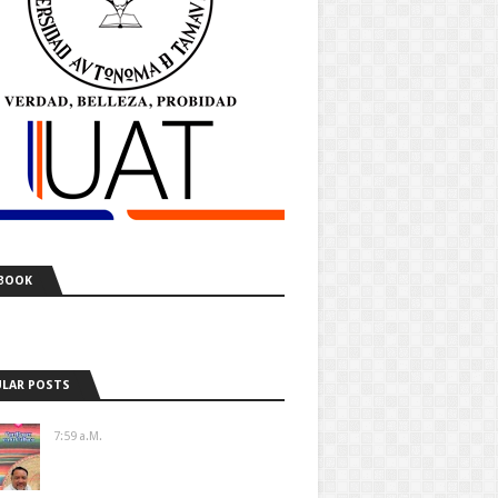
BOOK
LAR POSTS
7:59 A.m.