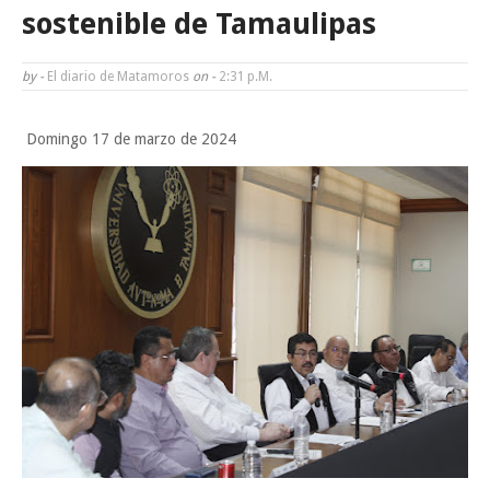
Tam”
sostenible de Tamaulipas
Martes en Tu Colonia Renovado acerca servicios y atención directa a l
by -
El diario de Matamoros
on -
2:31 P.m.
familias de Matamoros
Domingo 17 de marzo de 2024
La ONU publica Segundo Informe Subnacional de Tamaulipas
Disney reconoce a nivel mundial talento de estudiante de la UAT
Ayuntamiento entrega apoyos del programa "Ruta Segura, Avanzando
Sabado, 8 Agosto
la Educación"