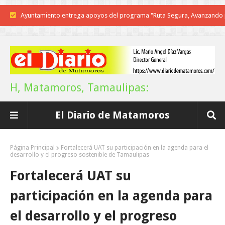
Reconoce Américo labor de la Guardia Nacional en Tamaulipas; atesti
llegada del nuevo coordinador estatal
Brindará Familia UAT un moderno espacio con sentido humano en l
nueva sede del COMASS
H, Matamoros, Tamaulipas:
A Tamaulipas…le llueve sobre mojado
El Diario de Matamoros
Instala Sector Salud Comité Estatal de Calidad en Salud para garantiza
trato digno y humanitario a los pacientes
Página Principal
Fortalecerá UAT su participación en la agenda para el
desarrollo y el progreso sostenible de Tamaulipas
Inicia el ayuntamiento pavimentación de la calle Miguel Alemán en l
Fortalecerá UAT su
colonia Carlos Salinas de Gortari
participación en la agenda para
La UAT, Gobierno del Estado y ganaderos consolidan proyecto “Car
el desarrollo y el progreso