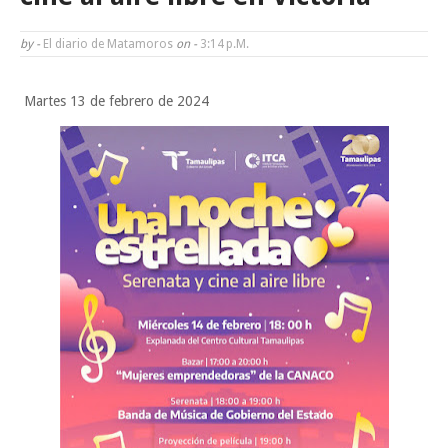
Funcionarios, periodistas y empresarios
by -
El diario de Matamoros
Inicia el ayuntamiento pavimentación de la calle Ingenieros en la colo
on -
3:14 P.m.
Alberto Carrera Torres
Martes 13 de febrero de 2024
Prepara la UAT el arranque del ciclo escolar Otoño 2026
A Tamaulipas…le llueve sobre mojado
Sabado, 8 Agosto