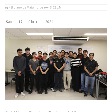
Tam”
by -
El diario de Matamoros
on -
3:02 P.m.
Martes en Tu Colonia Renovado acerca servicios y atención directa a l
Sábado 17 de febrero de 2024
familias de Matamoros
La ONU publica Segundo Informe Subnacional de Tamaulipas
Disney reconoce a nivel mundial talento de estudiante de la UAT
Ayuntamiento entrega apoyos del programa "Ruta Segura, Avanzando
la Educación"
Domingo, 9 Agosto