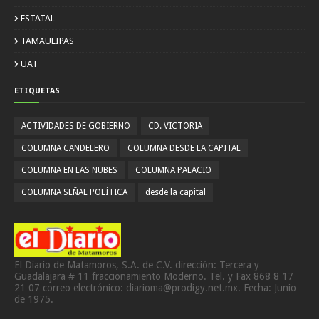
ESTATAL
TAMAULIPAS
UAT
ETIQUETAS
ACTIVIDADES DE GOBIERNO
CD. VICTORIA
COLUMNA CANDELERO
COLUMNA DESDE LA CAPITAL
COLUMNA EN LAS NUBES
COLUMNA PALACIO
COLUMNA SEÑAL POLÍTICA
desde la capital
El Diario de Matamoros, S.A. de C.V. dirección: Tercera y
Guadalajara # 11 fraccionamiento Moderno. Tel. y Fax 868 8 17
21 07 correo electrónico: diarioma@prodigy.net.mx. Fecha: Junio
de 1975.