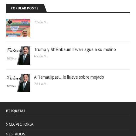
POPULAR POSTS
7:59 A.m.
Trump y Sheinbaum llevan agua a su molino
6:29 A.m.
A Tamaulipas…le llueve sobre mojado
7:31 A.m.
ETIQUETAS
CD. VICTORIA
ESTADOS