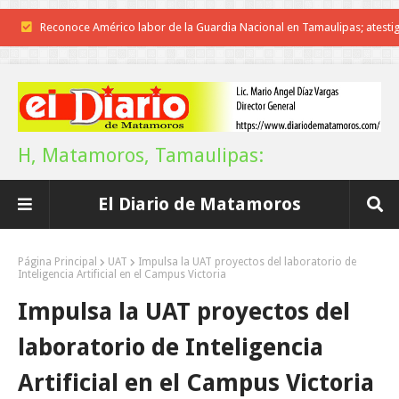
Reconoce Américo labor de la Guardia Nacional en Tamaulipas; atesti
llegada del nuevo coordinador estatal
Brindará Familia UAT un moderno espacio con sentido humano en l
nueva sede del COMASS
H, Matamoros, Tamaulipas:
A Tamaulipas…le llueve sobre mojado
El Diario de Matamoros
Instala Sector Salud Comité Estatal de Calidad en Salud para garantiza
trato digno y humanitario a los pacientes
Página Principal
UAT
Impulsa la UAT proyectos del laboratorio de
Inteligencia Artificial en el Campus Victoria
Inicia el ayuntamiento pavimentación de la calle Miguel Alemán en l
Impulsa la UAT proyectos del
colonia Carlos Salinas de Gortari
laboratorio de Inteligencia
La UAT, Gobierno del Estado y ganaderos consolidan proyecto “Car
Artificial en el Campus Victoria