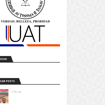
BOOK
LAR POSTS
7:59 A.m.