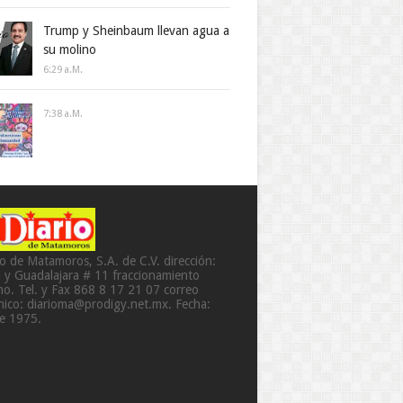
Trump y Sheinbaum llevan agua a
su molino
6:29 A.m.
7:38 A.m.
io de Matamoros, S.A. de C.V. dirección:
a y Guadalajara # 11 fraccionamiento
o. Tel. y Fax 868 8 17 21 07 correo
ónico: diarioma@prodigy.net.mx. Fecha:
de 1975.