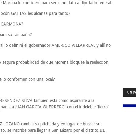
ue Morena lo considere para ser candidato a diputado federal.
l Bocón GATTAS les alcanza para tanto?
los CARMONA?
para su campaña?
cal lo definirá el gobernador AMERICO VILLARREAL y allí no
y segura probabilidad de que Morena bloquée la reelección
que lo conformen con una local?
UNIV
a RESENDEZ SILVA también está como aspirante a la
(?)panista JUAN GARCIA GUERRERO, con el indeleble 'fierro'
LOZANO cambia su pitchada y en lugar de buscar su
, se inscribe para llegar a San Lázaro por el distrito III.