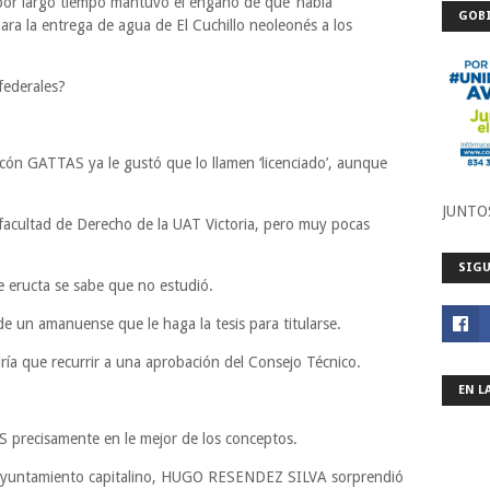
por largo tiempo mantuvo el engaño de que ‘había
GOBI
ara la entrega de agua de El Cuchillo neoleonés a los
federales?
n GATTAS ya le gustó que lo llamen ‘licenciado’, aunque
JUNTO
la facultad de Derecho de la UAT Victoria, pero muy pocas
SIGU
 eructa se sabe que no estudió.
 un amanuense que le haga la tesis para titularse.
dría que recurrir a una aprobación del Consejo Técnico.
EN L
 precisamente en le mejor de los conceptos.
l Ayuntamiento capitalino, HUGO RESENDEZ SILVA sorprendió