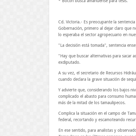
* Bocón busca amanuense para tesis.
Cd. Victoria.- Es preocupante la senten
Gobernación, primero al dejar claro que
lo esperaba el sector agropecuario en nue
"La decisión está tomada", sentencia ense
"Hay que buscar alternativas para sacar ad
exdiputado.
A su vez, el secretario de Recursos Hid
cuando declara la grave situación de sequí
Y advierte que, considerando los bajos nive
complicado el abasto para consumo humano
más de la mitad de los tamaulipecos.
Complica la situación en el campo de Tama
federal, recortando y escamoteando recurs
En ese sentido, para analistas y observa