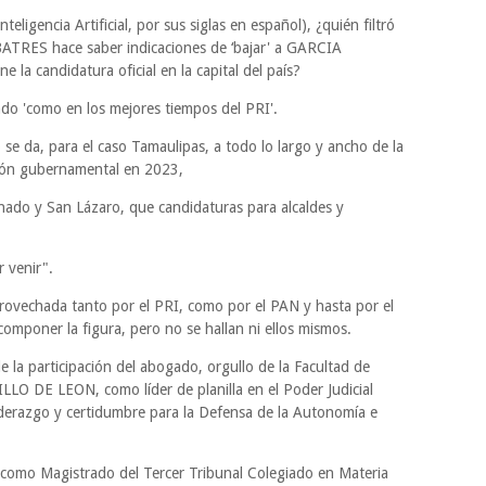
teligencia Artificial, por sus siglas en español), ¿quién filtró
BATRES hace saber indicaciones de ‘bajar' a GARCIA
candidatura oficial en la capital del país?
do 'como en los mejores tiempos del PRI'.
 se da, para el caso Tamaulipas, a todo lo largo y ancho de la
sión gubernamental en 2023,
nado y San Lázaro, que candidaturas para alcaldes y
r venir".
provechada tanto por el PRI, como por el PAN y hasta por el
mponer la figura, pero no se hallan ni ellos mismos.
 la participación del abogado, orgullo de la Facultad de
O DE LEON, como líder de planilla en el Poder Judicial
 liderazgo y certidumbre para la Defensa de la Autonomía e
como Magistrado del Tercer Tribunal Colegiado en Materia