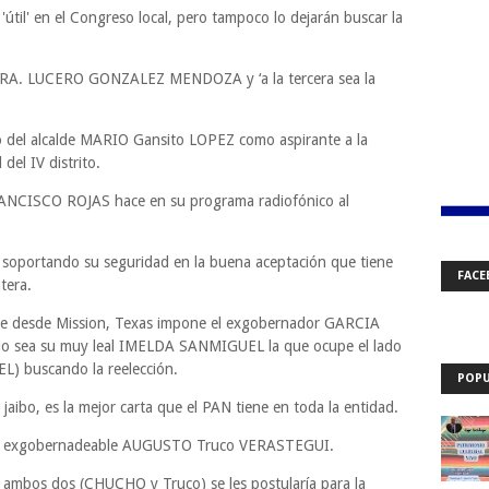
'útil' en el Congreso local, pero tampoco lo dejarán buscar la
la DRA. LUCERO GONZALEZ MENDOZA y ‘a la tercera sea la
tro del alcalde MARIO Gansito LOPEZ como aspirante a la
del IV distrito.
FRANCISCO ROJAS hace en su programa radiofónico al
o, soportando su seguridad en la buena aceptación que tiene
FACE
tera.
n que desde Mission, Texas impone el exgobernador GARCIA
o sea su muy leal IMELDA SANMIGUEL la que ocupe el lado
EL) buscando la reelección.
POPU
bo, es la mejor carta que el PAN tiene en toda la entidad.
 del exgobernadeable AUGUSTO Truco VERASTEGUI.
a ambos dos (CHUCHO y Truco) se les postularía para la