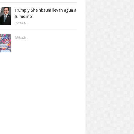
Trump y Sheinbaum llevan agua a
su molino
6:29 A.m.
7:38 A.m.