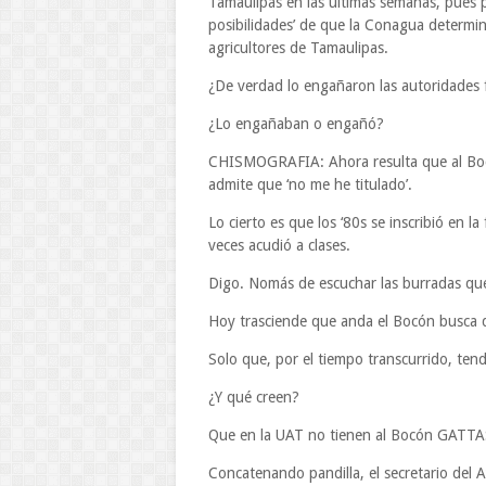
Tamaulipas en las últimas semanas, pues 
posibilidades’ de que la Conagua determin
agricultores de Tamaulipas.
¿De verdad lo engañaron las autoridades 
¿Lo engañaban o engañó?
CHISMOGRAFIA: Ahora resulta que al Bocó
admite que ‘no me he titulado’.
Lo cierto es que los ‘80s se inscribió en 
veces acudió a clases.
Digo. Nomás de escuchar las burradas que
Hoy trasciende que anda el Bocón busca de
Solo que, por el tiempo transcurrido, ten
¿Y qué creen?
Que en la UAT no tienen al Bocón GATTAS
Concatenando pandilla, el secretario de