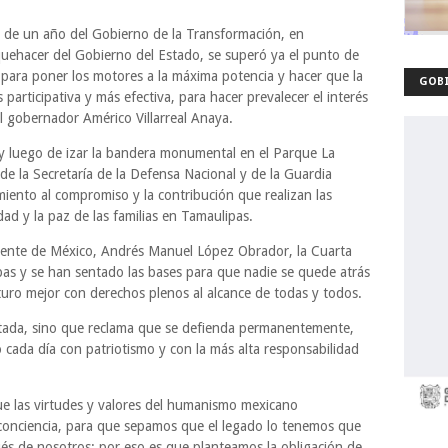
s de un año del Gobierno de la Transformación, en
quehacer del Gobierno del Estado, se superó ya el punto de
e para poner los motores a la máxima potencia y hacer que la
GOBI
articipativa y más efectiva, para hacer prevalecer el interés
el gobernador Américo Villarreal Anaya.
s y luego de izar la bandera monumental en el Parque La
de la Secretaría de la Defensa Nacional y de la Guardia
iento al compromiso y la contribución que realizan las
ad y la paz de las familias en Tamaulipas.
dente de México, Andrés Manuel López Obrador, la Cuarta
as y se han sentado las bases para que nadie se quede atrás
turo mejor con derechos plenos al alcance de todas y todos.
tada, sino que reclama que se defienda permanentemente,
 cada día con patriotismo y con la más alta responsabilidad
ue las virtudes y valores del humanismo mexicano
conciencia, para que sepamos que el legado lo tenemos que
és de nosotros; por eso es que planteamos la obligación de