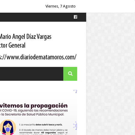
itario a los pacientes
Viernes, 7 Agosto
 Gortari
s
es