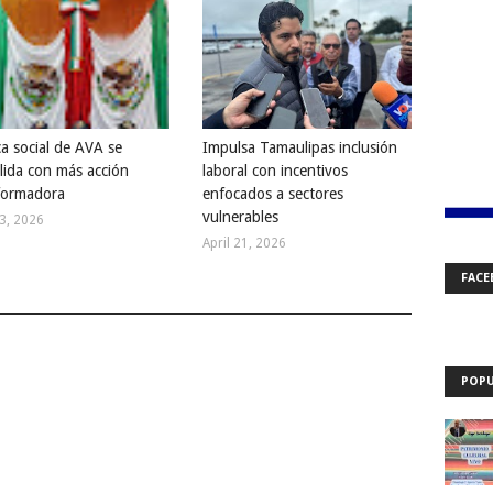
ca social de AVA se
Impulsa Tamaulipas inclusión
lida con más acción
laboral con incentivos
formadora
enfocados a sectores
vulnerables
23, 2026
April 21, 2026
FACE
POPU