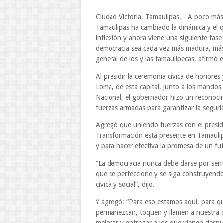
Ciudad Victoria, Tamaulipas. - A poco má
Tamaulipas ha cambiado la dinámica y el 
inflexión y ahora viene una siguiente fas
democracia sea cada vez más madura, más p
general de los y las tamaulipecas, afirmó 
Al presidir la ceremonia cívica de honore
Loma, de esta capital, junto a los mandos 
Nacional, el gobernador hizo un reconocim
fuerzas armadas para garantizar la segurid
Agregó que uniendo fuerzas con el presi
Transformación está presente en Tamaulip
y para hacer efectiva la promesa de un fu
“La democracia nunca debe darse por sen
que se perfeccione y se siga construyendo
cívica y social”, dijo.
Y agregó: “Para eso estamos aquí, para q
permanezcan, toquen y llamen a nuestra 
mejorar y entregar a los que vienen despu