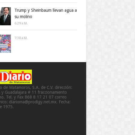
Trump y Sheinbaum llevan agua a
su molino
6:29 A.m.
7:38 A.m.
io de Matamoros, S.A. de C.V. dirección:
a y Guadalajara # 11 fraccionamiento
o. Tel. y Fax 868 8 17 21 07 correo
ónico: diarioma@prodigy.net.mx. Fecha:
de 1975.