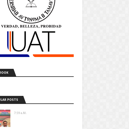
BOOK
LAR POSTS
7:59 A.m.