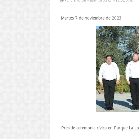
by -
El diario de Matamoros
on -
12:32 P.m.
Martes 7 de noviembre de 2023
-Preside ceremonia cívica en Parque La L