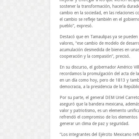
sostener la transformación, hacerla durad
cambio en la sociedad, en las relaciones c
el cambio se refleje también en el gobier
pueblo”, expresó.
Destacó que en Tamaulipas ya se pueden ve
valores, “ese cambio de modelo de desarrol
acumulación desmedida de bienes en unas 
cooperación y la compasión”, precisó.
En su discurso, el gobernador Américo Vill
recordamos la promulgación del acta de la
en un día como hoy, pero de 1813 y tambi
democracia, a la presidencia de la Repúbli
Por su parte, el general DEM Uriel Carret
aseguró que la bandera mexicana, además d
valor y patriotismo, es un elemento unific
refrendó el compromiso de los elementos d
generar un clima de paz y seguridad.
“Los integrantes del Ejército Mexicano r