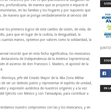
GOBI
era, profundizarla, de manera que se proyecte e impacte el
omunitarias, en las familias y los hogares y por supuesto que
no, de manera que se ponga verdaderamente al servicio del
r los primeros logros de este cambio de visión, de vida, de
lo, para que en lugar de la codicia, la desigualdad, la
cuantas manos, optemos por valores como la solidaridad, la
JUNTO
arreal recordó que en esta fecha significativa, los mexicanos
 declaratoria de Independencia de la América Septentrional,
SIGU
én el ascenso de don Francisco I. Madero, el apóstol de la
ca.
o Montoya, jefe del Estado Mayor de la 48a Zona Militar
e ser un símbolo patrio y representar el espíritu de unidad,
ador y expresión auténtica de nuestros orígenes y a la vez
EN L
el Ejército con México y con Tamaulipas, para contribuir a
efrendamos nuestro compromiso con las y los mexicanos, y en