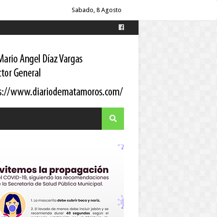
oordinador estatal
Sabado, 8 Agosto
itario a los pacientes
 Gortari
s