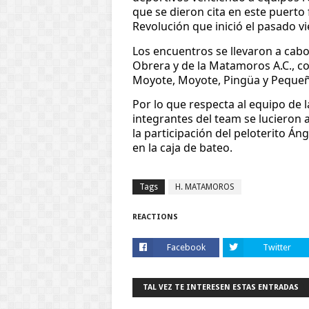
que se dieron cita en este puerto 
Revolución que inició el pasado v
Los encuentros se llevaron a cabo 
Obrera y de la Matamoros A.C., c
Moyote, Moyote, Pingüa y Pequeñ
Por lo que respecta al equipo de 
integrantes del team se lucieron a
la participación del peloterito Á
en la caja de bateo.
Tags
H. MATAMOROS
REACTIONS
Facebook
Twitter
TAL VEZ TE INTERESEN ESTAS ENTRADAS