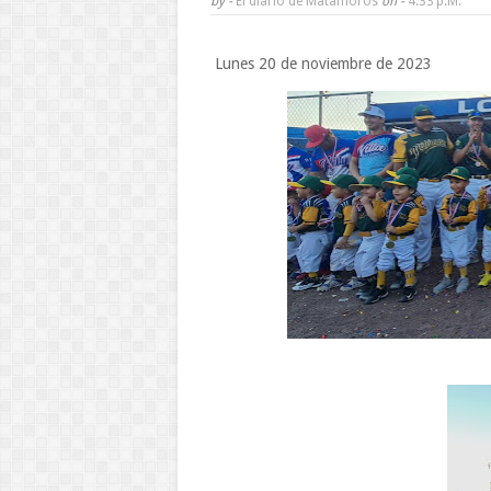
by -
El diario de Matamoros
on -
4:33 P.m.
Lunes 20 de noviembre de 2023