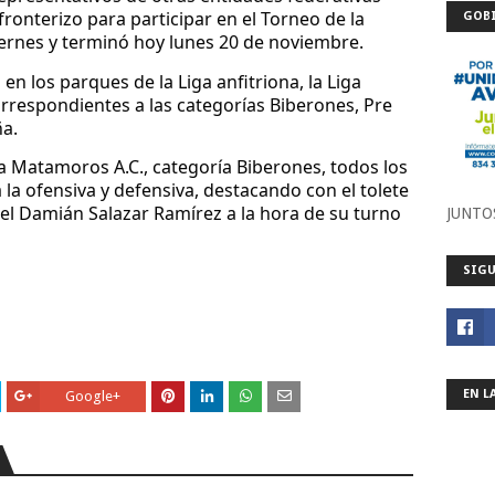
fronterizo para participar en el
Torneo de la
GOBI
iernes y terminó hoy lunes 20 de
noviembre.
en los parques de la Liga anfitriona, la
Liga
orrespondientes a las categorías
Biberones, Pre
a.
la Matamoros A.C., categoría Biberones,
todos los
 la ofensiva y defensiva,
destacando con el tolete
ngel Damián Salazar
Ramírez a la hora de su turno
JUNTO
SIGU
EN L
Google+