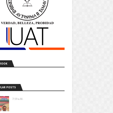
BOOK
LAR POSTS
7:59 A.m.