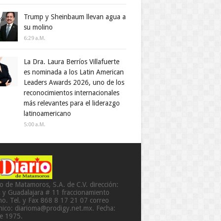
Trump y Sheinbaum llevan agua a
su molino
6:29 A.m.
La Dra. Laura Berríos Villafuerte
es nominada a los Latin American
Leaders Awards 2026, uno de los
reconocimientos internacionales
más relevantes para el liderazgo
latinoamericano
5:00 A.m.
io de Matamoros, S.A. de C.V. dirección:
a y Guadalajara # 11 fraccionamiento
o. Tel. y Fax 868 8 17 21 07 correo
ónico: diarioma@prodigy.net.mx. Fecha:
de 1975.