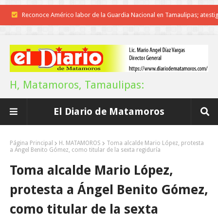
Reconoce Américo labor de la Guardia Nacional en Tamaulipas; atesti
llegada del nuevo coordinador estatal
Brindará Familia UAT un moderno espacio con sentido humano en l
nueva sede del COMASS
H, Matamoros, Tamaulipas:
A Tamaulipas…le llueve sobre mojado
El Diario de Matamoros
Instala Sector Salud Comité Estatal de Calidad en Salud para garantiza
trato digno y humanitario a los pacientes
Página Principal
H. MATAMOROS
Toma alcalde Mario López, protesta
a Ángel Benito Gómez, como titular de la sexta regiduría
Inicia el ayuntamiento pavimentación de la calle Miguel Alemán en l
Toma alcalde Mario López,
colonia Carlos Salinas de Gortari
protesta a Ángel Benito Gómez,
La UAT, Gobierno del Estado y ganaderos consolidan proyecto “Car
como titular de la sexta