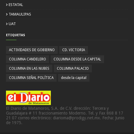
ESTATAL
TAMAULIPAS
UAT
ETIQUETAS
ACTIVIDADES DE GOBIERNO
CD. VICTORIA
COLUMNA CANDELERO
COLUMNA DESDE LA CAPITAL
COLUMNA EN LAS NUBES
COLUMNA PALACIO
COLUMNA SEÑAL POLÍTICA
desde la capital
El Diario de Matamoros, S.A. de C.V. dirección: Tercera y
Guadalajara # 11 fraccionamiento Moderno. Tel. y Fax 868 8 17
21 07 correo electrónico: diarioma@prodigy.net.mx. Fecha: Junio
de 1975.