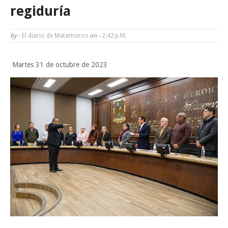
Tam”
regiduría
Martes en Tu Colonia Renovado acerca servicios y atención directa a l
by -
El diario de Matamoros
on -
2:42 P.m.
familias de Matamoros
Martes 31 de octubre de 2023
La ONU publica Segundo Informe Subnacional de Tamaulipas
Disney reconoce a nivel mundial talento de estudiante de la UAT
Ayuntamiento entrega apoyos del programa "Ruta Segura, Avanzando
la Educación"
Sabado, 8 Agosto