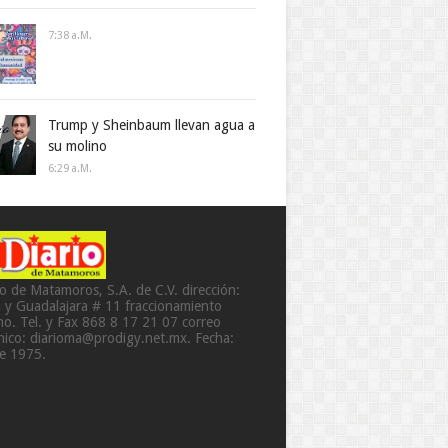
7:38 A.m.
Trump y Sheinbaum llevan agua a
su molino
6:29 A.m.
io de Matamoros, S.A. de C.V. dirección:
a y Guadalajara # 11 fraccionamiento
o. Tel. y Fax 868 8 17 21 07 correo
ónico: diarioma@prodigy.net.mx. Fecha:
de 1975.