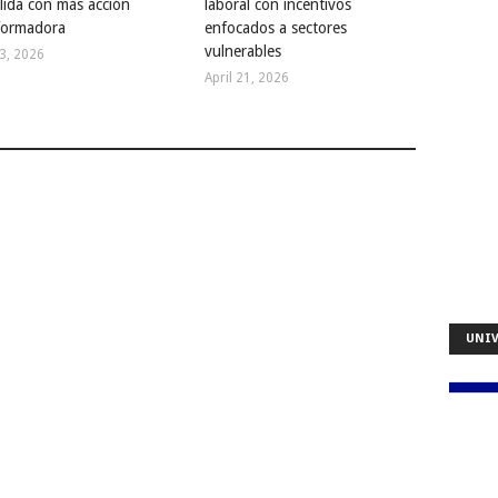
lida con más acción
laboral con incentivos
formadora
enfocados a sectores
vulnerables
23, 2026
April 21, 2026
UNIV