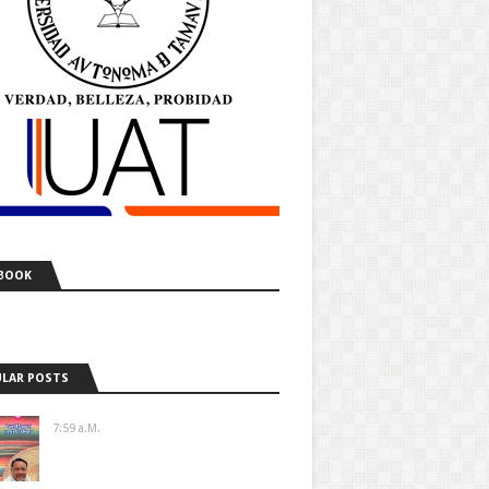
BOOK
LAR POSTS
7:59 A.m.