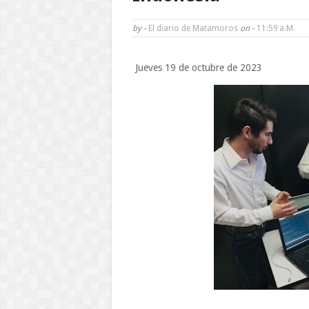
by -
El diario de Matamoros
on -
11:59 A.m.
Jueves 19 de octubre de 2023