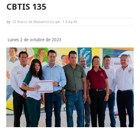
Tam”
CBTIS 135
Martes en Tu Colonia Renovado acerca servicios y atención directa a l
by -
El diario de Matamoros
on -
1:04 P.m.
familias de Matamoros
Lunes 2 de octubre de 2023
La ONU publica Segundo Informe Subnacional de Tamaulipas
Disney reconoce a nivel mundial talento de estudiante de la UAT
Ayuntamiento entrega apoyos del programa "Ruta Segura, Avanzando
la Educación"
Sabado, 8 Agosto