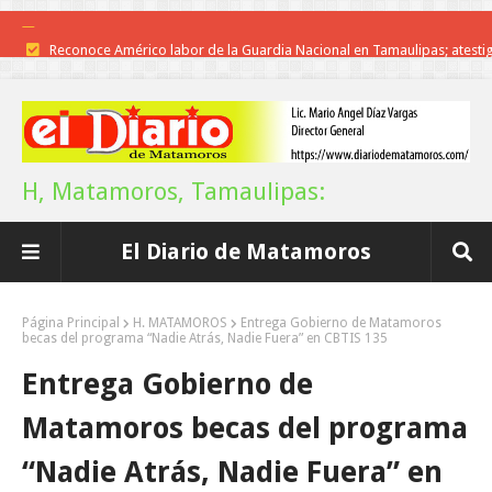
Reconoce Américo labor de la Guardia Nacional en Tamaulipas; atesti
llegada del nuevo coordinador estatal
Brindará Familia UAT un moderno espacio con sentido humano en l
nueva sede del COMASS
H, Matamoros, Tamaulipas:
A Tamaulipas…le llueve sobre mojado
El Diario de Matamoros
Instala Sector Salud Comité Estatal de Calidad en Salud para garantiza
trato digno y humanitario a los pacientes
Página Principal
H. MATAMOROS
Entrega Gobierno de Matamoros
becas del programa “Nadie Atrás, Nadie Fuera” en CBTIS 135
Inicia el ayuntamiento pavimentación de la calle Miguel Alemán en l
Entrega Gobierno de
colonia Carlos Salinas de Gortari
Matamoros becas del programa
La UAT, Gobierno del Estado y ganaderos consolidan proyecto “Car
“Nadie Atrás, Nadie Fuera” en