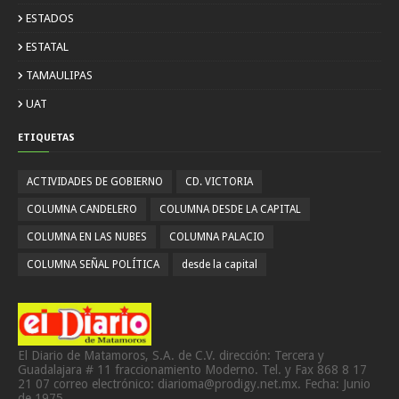
ESTADOS
ESTATAL
TAMAULIPAS
UAT
ETIQUETAS
ACTIVIDADES DE GOBIERNO
CD. VICTORIA
COLUMNA CANDELERO
COLUMNA DESDE LA CAPITAL
COLUMNA EN LAS NUBES
COLUMNA PALACIO
COLUMNA SEÑAL POLÍTICA
desde la capital
El Diario de Matamoros, S.A. de C.V. dirección: Tercera y
Guadalajara # 11 fraccionamiento Moderno. Tel. y Fax 868 8 17
21 07 correo electrónico: diarioma@prodigy.net.mx. Fecha: Junio
de 1975.