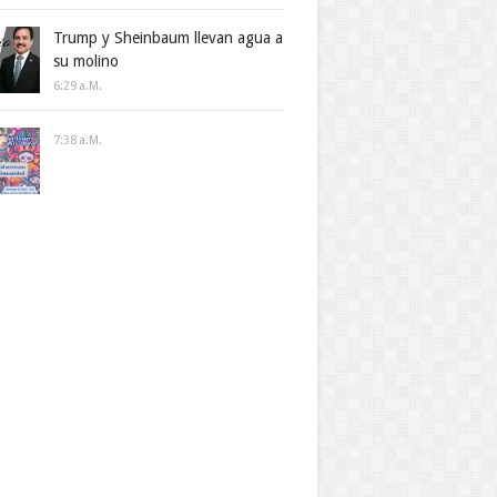
Trump y Sheinbaum llevan agua a
su molino
6:29 A.m.
7:38 A.m.