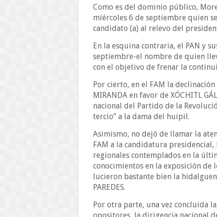
Como es del dominio público, Moren
miércoles 6 de septiembre quien ser
candidato (a) al relevo del pres
En la esquina contraria, el PAN y s
septiembre-el nombre de quien lle
con el objetivo de frenar la contin
Por cierto, en el FAM la declinaci
MIRANDA en favor de XÓCHITL GÁLV
nacional del Partido de la Revoluci
tercio” a la dama del huipil.
Asimismo, no dejó de llamar la atenc
FAM a la candidatura presidencial, 
regionales contemplados en la últi
conocimientos en la exposición de lo
lucieron bastante bien la hidalgue
PAREDES.
Por otra parte, una vez concluida la
opositores, la dirigencia naciona