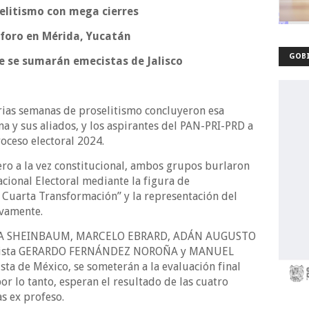
elitismo con mega cierres
 foro en Mérida, Yucatán
GOBI
ue se sumarán emecistas de Jalisco
rias semanas de proselitismo concluyeron esa
na y sus aliados, y los aspirantes del PAN-PRI-PRD a
roceso electoral 2024.
ero a la vez constitucional, ambos grupos burlaron
Nacional Electoral mediante la figura de
a Cuarta Transformación” y la representación del
ivamente.
UDIA SHEINBAUM, MARCELO EBRARD, ADÁN AUGUSTO
etista GERARDO FERNÁNDEZ NOROÑA y MANUEL
ta de México, se someterán a la evaluación final
or lo tanto, esperan el resultado de las cuatro
s ex profeso.