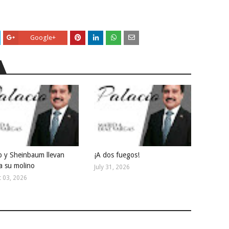
Google+
 y Sheinbaum llevan
¡A dos fuegos!
a su molino
July 31, 2026
 03, 2026