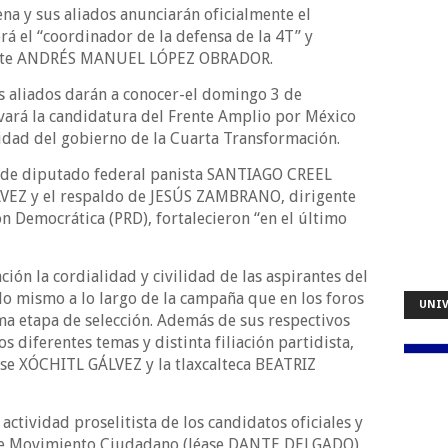
a y sus aliados anunciarán oficialmente el
á el “coordinador de la defensa de la 4T” y
idente ANDRÉS MANUEL LÓPEZ OBRADOR.
us aliados darán a conocer-el domingo 3 de
vará la candidatura del Frente Amplio por México
uidad del gobierno de la Cuarta Transformación.
ón de diputado federal panista SANTIAGO CREEL
EZ y el respaldo de JESÚS ZAMBRANO, dirigente
ón Democrática (PRD), fortalecieron “en el último
ión la cordialidad y civilidad de las aspirantes del
lo mismo a lo largo de la campaña que en los foros
UNIV
ma etapa de selección. Además de sus respectivos
s diferentes temas y distinta filiación partidista,
nse XÓCHITL GÁLVEZ y la tlaxcalteca BEATRIZ
 actividad proselitista de los candidatos oficiales y
l de Movimiento Ciudadano (léase DANTE DELGADO)