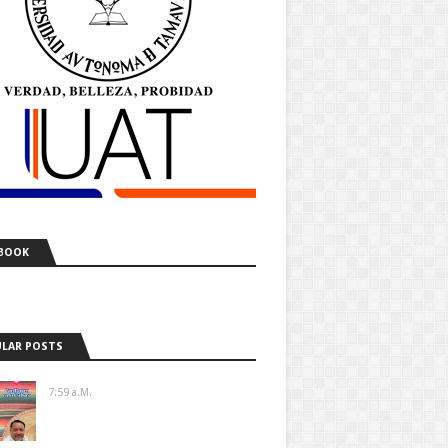
BOOK
LAR POSTS
7:59 A.m.