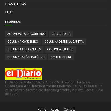
TAMAULIPAS
UAT
ETIQUETAS
ACTIVIDADES DE GOBIERNO
CD. VICTORIA
COLUMNA CANDELERO
COLUMNA DESDE LA CAPITAL
COLUMNA EN LAS NUBES
COLUMNA PALACIO
COLUMNA SEÑAL POLÍTICA
desde la capital
El Diario de Matamoros, S.A. de C.V. dirección: Tercera y
Guadalajara # 11 fraccionamiento Moderno. Tel. y Fax 868 8 17
21 07 correo electrónico: diarioma@prodigy.net.mx. Fecha: Junio
de 1975.
Home
About
Contact