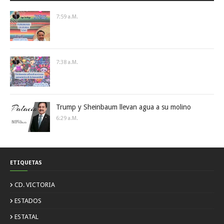
7:59 A.m.
7:38 A.m.
Trump y Sheinbaum llevan agua a su molino
6:29 A.m.
ETIQUETAS
CD. VICTORIA
ESTADOS
ESTATAL