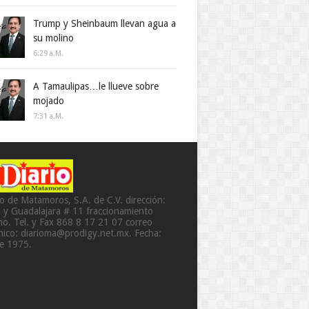
Trump y Sheinbaum llevan agua a
su molino
6:29 A.m.
A Tamaulipas…le llueve sobre
mojado
7:31 A.m.
io de Matamoros, S.A. de C.V. dirección:
a y Guadalajara # 11 fraccionamiento
o. Tel. y Fax 868 8 17 21 07 correo
ónico: diarioma@prodigy.net.mx. Fecha:
de 1975.