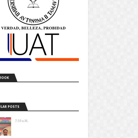
BOOK
LAR POSTS
7:59 A.m.