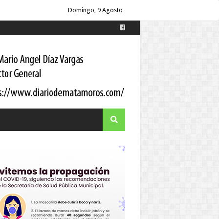
oordinador estatal
Domingo, 9 Agosto
itario a los pacientes
 Gortari
s