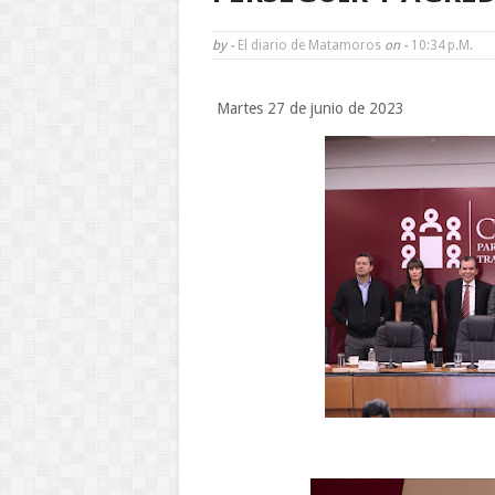
by -
El diario de Matamoros
on -
10:34 P.m.
Martes 27 de junio de 2023