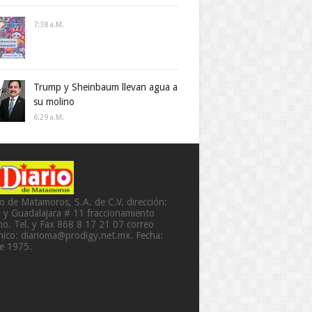
7:38 A.m.
Trump y Sheinbaum llevan agua a
su molino
6:29 A.m.
io de Matamoros, S.A. de C.V. dirección:
a y Guadalajara # 11 fraccionamiento
o. Tel. y Fax 868 8 17 21 07 correo
ónico: diarioma@prodigy.net.mx. Fecha:
de 1975.