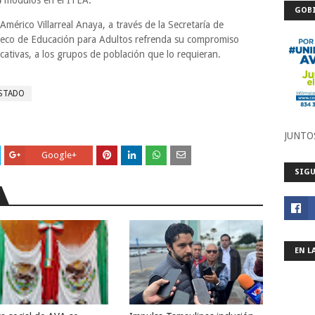
 4 módulos en el ITEA.
GOBI
mérico Villarreal Anaya, a través de la Secretaría de
ipeco de Educación para Adultos refrenda su compromiso
cativas, a los grupos de población que lo requieran.
ESTADO
JUNTO
Google+
SIGU
EN L