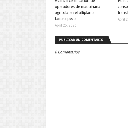
Avanza certificación de
Políti
operadores de maquinaria
conso
agrícola en el altiplano
trans
tamaulipeco
April 
April 25, 2026
PUBLICAR UN COMENTARIO
0 Comentarios