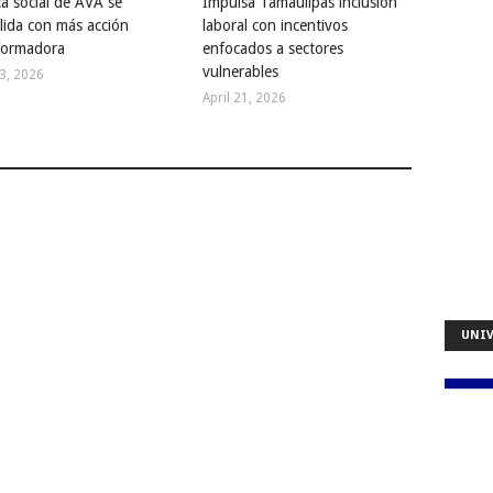
ca social de AVA se
Impulsa Tamaulipas inclusión
lida con más acción
laboral con incentivos
formadora
enfocados a sectores
vulnerables
23, 2026
April 21, 2026
UNIV