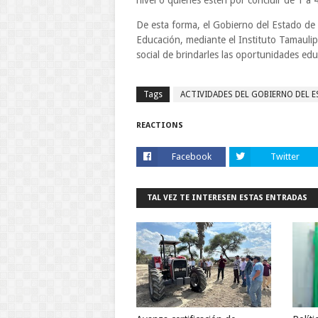
nivel o quienes estén por concluir de 1 a
De esta forma, el Gobierno del Estado de A
Educación, mediante el Instituto Tamaul
social de brindarles las oportunidades edu
Tags
ACTIVIDADES DEL GOBIERNO DEL 
REACTIONS
Facebook
Twitter
TAL VEZ TE INTERESEN ESTAS ENTRADAS