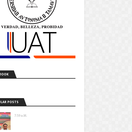
BOOK
LAR POSTS
7:59 A.m.