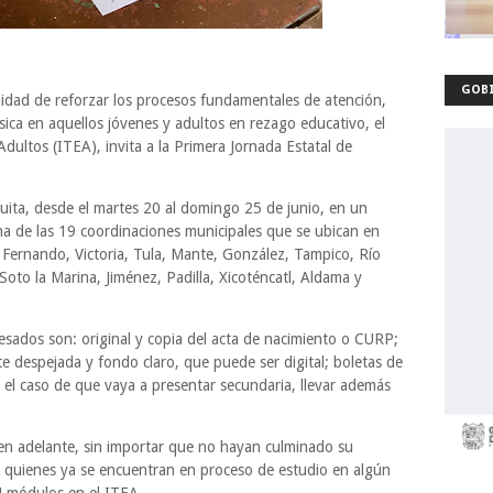
GOBI
alidad de reforzar los procesos fundamentales de atención,
sica en aquellos jóvenes y adultos en rezago educativo, el
dultos (ITEA), invita a la Primera Jornada Estatal de
tuita, desde el martes 20 al domingo 25 de junio, en un
na de las 19 coordinaciones municipales que se ubican en
ernando, Victoria, Tula, Mante, González, Tampico, Río
oto la Marina, Jiménez, Padilla, Xicoténcatl, Aldama y
resados son: original y copia del acta de nacimiento o CURP;
te despejada y fondo claro, que puede ser digital; boletas de
n el caso de que vaya a presentar secundaria, llevar además
 en adelante, sin importar que no hayan culminado su
o quienes ya se encuentran en proceso de estudio en algún