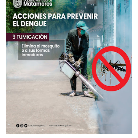
Tam”
Martes en Tu Colonia Renovado acerca servicios y atención directa a l
familias de Matamoros
La ONU publica Segundo Informe Subnacional de Tamaulipas
Disney reconoce a nivel mundial talento de estudiante de la UAT
Ayuntamiento entrega apoyos del programa "Ruta Segura, Avanzando
la Educación"
Sabado, 8 Agosto