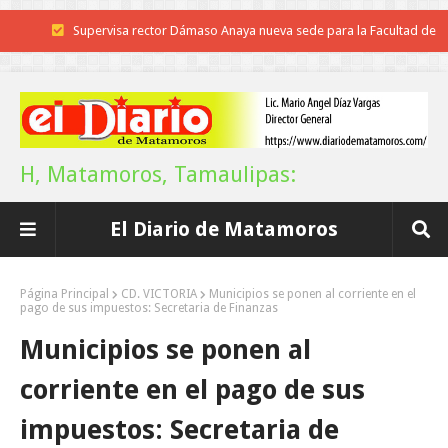
Supervisa rector Dámaso Anaya nueva sede para la Facultad de
Arquitectura de la UAT en Ciudad Victoria
Impulsa el alcalde avances en la rehabilitación del drenaje y
fortalecimiento de la JAD
H, Matamoros, Tamaulipas:
Agiliza el ITAVU procesos de escrituración para brindar certeza
El Diario de Matamoros
patrimonial a más familias de Tamaulipas
Ayuntamiento entrega apoyos del programa "Ruta Segura, Avanzando
Página Principal
CD. VICTORIA
Municipios se ponen al corriente en el
pago de sus impuestos: Secretaria de Finanzas
la Educación"
Municipios se ponen al
Reconoce Américo labor de la Guardia Nacional en Tamaulipas; atesti
corriente en el pago de sus
llegada del nuevo coordinador estatal
impuestos: Secretaria de