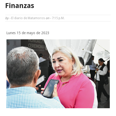
Brindará Familia UAT un moderno espacio con sentido humano en l
Finanzas
nueva sede del COMASS
by -
El diario de Matamoros
on -
7:15 P.m.
A Tamaulipas…le llueve sobre mojado
Lunes 15 de mayo de 2023
Instala Sector Salud Comité Estatal de Calidad en Salud para garantiza
trato digno y humanitario a los pacientes
Inicia el ayuntamiento pavimentación de la calle Miguel Alemán en l
colonia Carlos Salinas de Gortari
¿ESTRATEGIA ELECTORAL O JUSTICIA?
Lunes, 10 Agosto