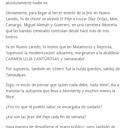
absolutamente nadie ve.
Obviamente, para llegar al tercer evento de la ‘jira’ en Nuevo
Laredo, ‘ni de chiste’ se atrevió El Peje a cruzar Díaz Ordaz, Mier,
Camargo, Miguel Alemán y Guerrero, en una carretera Ribereña
que las bandas criminales controlan desde hace más de tres
lustros.
Ya en Nuevo Laredo, lo mismo que en Matamoros y Reynosa,
‘supervisó’ la ‘modernización’ aduanera, marginaron a la alcaldesa
CARMEN LILIA CANTÚROSAS y ‘sanseacabó’.
Por supuesto, también en ‘cótero’ fue la huída (perdón, salida) de
Tamaulipas.
Digo, ni modo de pensar que ‘quien nada debe, nada teme’, iba a
transitar la autopista que lleva a Monterrey y muchos menos la
‘libre’.
¿Pos no que ‘el pueblo sabio’ se encargaba de cuidarlo?
¿Así son las ‘jiras’ del Peje cada fin de semana?
Vaya manera de despilfarrar el ‘erario público’, pero también de