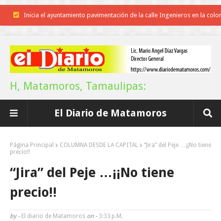
Inicia el ayuntamiento pavimentación de la calle Ingenieros en la colo
Alberto Carrera Torres
Prepara la UAT el arranque del ciclo escolar Otoño 2026
Anuncia Gobierno de Tamaulipas estímulos fiscales para apoyar la
H, Matamoros, Tamaulipas:
economía de las familias
El Diario de Matamoros
Definirá la Presidenta el futuro de México el 1 de Septiembre.
Continúa con éxito la Expo Militar
Página Principal
COLUMNA DESDE LA CAPITAL
“Jira” del Peje …¡¡No tiene
precio!!
Impulsa UAT prácticas de economía circular para el desarrollo sosteni
“Jira” del Peje …¡¡No tiene
Promueve Tamaulipas su riqueza artesanal y turística en la Ciudad d
precio!!
México
by -
El diario de Matamoros
on -
3:33 P.m.