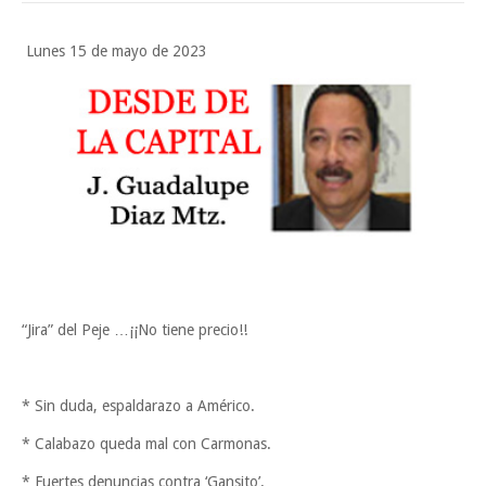
POCO VENENO NO MATA
Trump y Sheinbaum llevan agua a su molino
Lunes 15 de mayo de 2023
Funcionarios, periodistas y empresarios
Miercoles, 5 Agosto
“Jira” del Peje …¡¡No tiene precio!!
* Sin duda, espaldarazo a Américo.
* Calabazo queda mal con Carmonas.
* Fuertes denuncias contra ‘Gansito’.