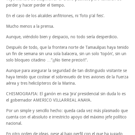
perder y hacer perder el tiempo.
En el caso de los alcaldes anfitriones, ni ‘foto p’al feis’.
Mucho menos a la prensa.
Aunque, viéndolo bien y despacio, no todo sería desperdicio.
Después de todo, que la frontera norte de Tamaulipas haya tenido
un fin de semana sin una sola balacera, sin un solo ‘topón’, sin un
solo bloqueo citadino …”¡¡No tiene precio!!”.
Aunque para asegurar la seguridad de tan distinguido visitante se
haya tenido que costear el sobrevuelo de tres aviones de la Fuerza
aérea y tres helicópteros de la Marina.
CHISMOGRAFIA: El ganón en esa ‘jira’ presidencial sin duda lo es
el gobernador AMERICO VILLARREAL ANAYA.
Por un simple y sencillo hecho: queda cada vez más plasmado que
cuenta con el absoluto e irrestricto apoyo del máximo jefe político
nacional.
En otro orden de ideas, pese al bajo perfil con el que ha jugado