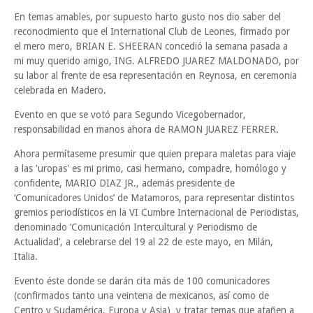
En temas amables, por supuesto harto gusto nos dio saber del
reconocimiento que el International Club de Leones, firmado por
el mero mero, BRIAN E. SHEERAN concedió la semana pasada a
mi muy querido amigo, ING. ALFREDO JUAREZ MALDONADO, por
su labor al frente de esa representación en Reynosa, en ceremonia
celebrada en Madero.
Evento en que se votó para Segundo Vicegobernador,
responsabilidad en manos ahora de RAMON JUAREZ FERRER.
Ahora permítaseme presumir que quien prepara maletas para viaje
a las 'uropas' es mi primo, casi hermano, compadre, homólogo y
confidente, MARIO DIAZ JR., además presidente de
‘Comunicadores Unidos’ de Matamoros, para representar distintos
gremios periodísticos en la VI Cumbre Internacional de Periodistas,
denominado ‘Comunicación Intercultural y Periodismo de
Actualidad’, a celebrarse del 19 al 22 de este mayo, en Milán,
Italia.
Evento éste donde se darán cita más de 100 comunicadores
(confirmados tanto una veintena de mexicanos, así como de
Centro y Sudamérica, Europa y Asia) y tratar temas que atañen a