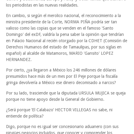
los periodistas en las nuevas realidades.
En cambio, si según el merolico nacional, el reconocimiento a la
ministra presidente de la Corte, NORMA PIÑA podría ser tan
valioso como las copias que se venden en el famoso 'Santo
Domingo' del exDF, valdría la pena saber la opinión que tendrían
en Palacio Nacional al recién otorgado por la CDHET (Comisión de
Derechos Humanos del estado de Tamaulipas, por sus siglas en
español) al alcalde de Matamoros, MARIO 'Gansito' LOPEZ
HERNANDEZ.
Por cierto, ¿ya llegaron a México los 246 millones de dólares
presumidos hace más de un mes por El Peje porque la fiscalía
gringa devolvería a México ese dinero decomisado a narcos?
Por su lado, trasciende que la diputada URSULA MUJICA se queja
porque no tiene apoyo desde la General de Gobierno.
¿Será porque ‘El Calabazo’ HECTOR VILLEGAS no sabe, ni
entiende de política?
Digo, porque no es igual ser concesionario aduanero (con sus
pingües negocios incluidos, que conocer y comprender los