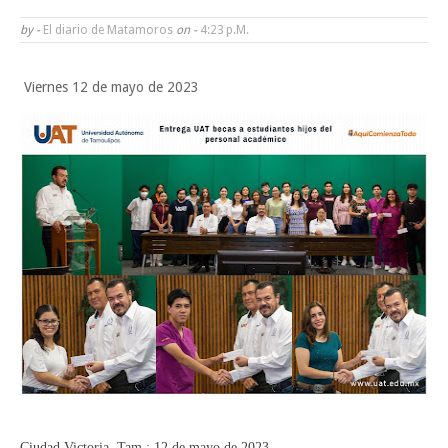
POCO VENENO NO MATA
by -
El diario de Matamoros
on -
4:23 P.m.
Trump y Sheinbaum llevan agua a su molino
Viernes 12 de mayo de 2023
Funcionarios, periodistas y empresarios
Miercoles, 5 Agosto
Ciudad Victoria, Tam.; 12 de mayo de 2023.