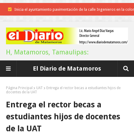
Inicia el ayuntamiento pavimentación de la calle Ingenieros en la colo
Alberto Carrera Torres
Prepara la UAT el arranque del ciclo escolar Otoño 2026
Anuncia Gobierno de Tamaulipas estímulos fiscales para apoyar la
H, Matamoros, Tamaulipas:
economía de las familias
El Diario de Matamoros
Definirá la Presidenta el futuro de México el 1 de Septiembre.
Continúa con éxito la Expo Militar
Página Principal
UAT
Entrega el rector becas a estudiantes hijos de
docentes de la UAT
Impulsa UAT prácticas de economía circular para el desarrollo sosteni
Entrega el rector becas a
Promueve Tamaulipas su riqueza artesanal y turística en la Ciudad d
estudiantes hijos de docentes
México
de la UAT