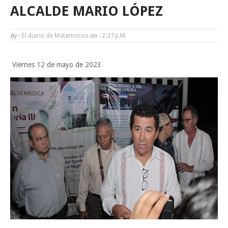
Funcionarios, periodistas y empresarios
ALCALDE MARIO LÓPEZ
Inicia el ayuntamiento pavimentación de la calle Ingenieros en la colo
by -
El diario de Matamoros
on -
2:37 P.m.
Alberto Carrera Torres
Viernes 12 de mayo de 2023
Prepara la UAT el arranque del ciclo escolar Otoño 2026
A Tamaulipas…le llueve sobre mojado
Sabado, 8 Agosto