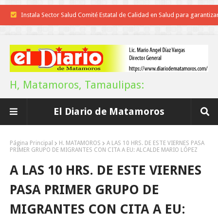
Instala Sector Salud Comité Estatal de Calidad en Salud para garantiza
trato digno y humanitario a los pacientes
Inicia el ayuntamiento pavimentación de la calle Miguel Alemán en l
colonia Carlos Salinas de Gortari
H, Matamoros, Tamaulipas:
La UAT, Gobierno del Estado y ganaderos consolidan proyecto “Car
El Diario de Matamoros
Tam”
Martes en Tu Colonia Renovado acerca servicios y atención directa a l
Página Principal
H. MATAMOROS
A LAS 10 HRS. DE ESTE VIERNES PASA
PRIMER GRUPO DE MIGRANTES CON CITA A EU: ALCALDE MARIO LÓPEZ
familias de Matamoros
A LAS 10 HRS. DE ESTE VIERNES
La ONU publica Segundo Informe Subnacional de Tamaulipas
PASA PRIMER GRUPO DE
Disney reconoce a nivel mundial talento de estudiante de la UAT
MIGRANTES CON CITA A EU: