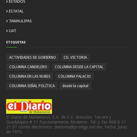
ESTADOS
ESTATAL
TAMAULIPAS
UAT
ETIQUETAS
ACTIVIDADES DE GOBIERNO
CD. VICTORIA
COLUMNA CANDELERO
COLUMNA DESDE LA CAPITAL
COLUMNA EN LAS NUBES
COLUMNA PALACIO
COLUMNA SEÑAL POLÍTICA
desde la capital
El Diario de Matamoros, S.A. de C.V. dirección: Tercera y
Guadalajara # 11 fraccionamiento Moderno. Tel. y Fax 868 8 17
21 07 correo electrónico: diarioma@prodigy.net.mx. Fecha: Junio
de 1975.