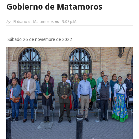
Impulsa UAT prácticas de economía circular para el desarrollo sosteni
Gobierno de Matamoros
Martes en Tu Colonia Renovado acerca servicios y atención directa a l
by -
El diario de Matamoros
on -
9:08 P.m.
familias de Matamoros
Sábado 26 de noviembre de 2022
Jueves, 6 Agosto