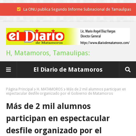
La ONU publica Segundo Informe Subnacional de Tamaulipas
Disney reconoce a nivel mundial talento de estudiante de la UAT
Funcionarios, periodistas y empresarios
Inicia el ayuntamiento pavimentación de la calle Ingenieros en la colo
H, Matamoros, Tamaulipas:
Alberto Carrera Torres
El Diario de Matamoros
Prepara la UAT el arranque del ciclo escolar Otoño 2026
Anuncia Gobierno de Tamaulipas estímulos fiscales para apoyar la
Página Principal
H. MATAMOROS
Más de 2 mil alumnos participan en
espectacular desfile organizado por el Gobierno de Matamoros
economía de las familias
Más de 2 mil alumnos
Definirá la Presidenta el futuro de México el 1 de Septiembre.
participan en espectacular
Continúa con éxito la Expo Militar
desfile organizado por el