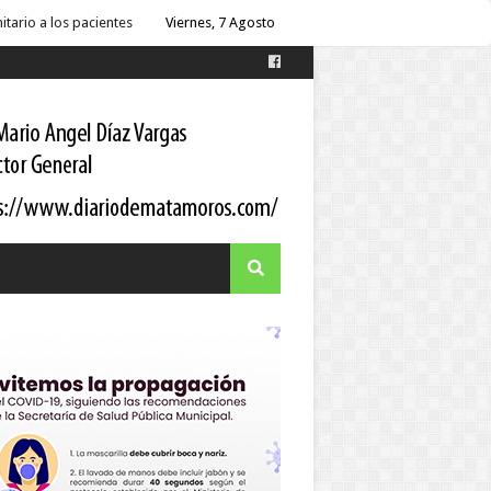
 Gortari
Viernes, 7 Agosto
s
es
itario a los pacientes