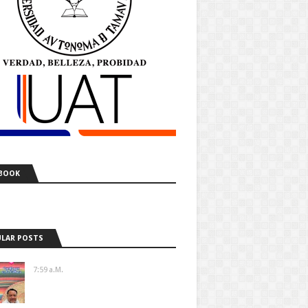
BOOK
LAR POSTS
7:59 A.m.