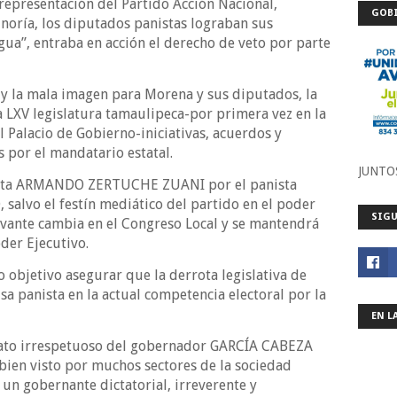
 representación del Partido Acción Nacional,
GOBI
oría, los diputados panistas lograban sus
agua”, entraba en acción el derecho de veto por parte
va y la mala imagen para Morena y sus diputados, la
la LXV legislatura tamaulipeca-por primera vez en la
al Palacio de Gobierno-iniciativas, acuerdos y
por el mandatario estatal.
JUNTO
ista ARMANDO ZERTUCHE ZUANI por el panista
salvo el festín mediático del partido en el poder
SIGU
levante cambia en el Congreso Local y se mantendrá
der Ejecutivo.
o objetivo asegurar que la derrota legislativa de
a panista en la actual competencia electoral por la
EN L
 trato irrespetuoso del gobernador GARCÍA CABEZA
bien visto por muchos sectores de la sociedad
un gobernante dictatorial, irreverente y