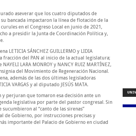
turado aseverar que los cuatro diputados de
su bancada impactaron la línea de flotación de la
curules en el Congreso Local en junio de 2021,
cho a presidir la Junta de Coordinación Política y,
e.
Morena LETICIA SÁNCHEZ GUILLERMO y LIDIA
fracción del PAN al inicio de la actual legislatura;
a de NAYELI LARA MONROY y NANCY RUIZ MARTÍNEZ,
nsignia del Movimiento de Regeneración Nacional.
ena, además de las dos últimas legisladoras
ETICIA VARGAS y al diputado JESÚS MATA.
UNIV
n y perjuran que tomaron esa decisión ante un
enda legislativa por parte del pastor congresal. Sin
 sucumbieron al “canto de las sirenas”
al de Gobierno, por instrucciones precisas y
 más importante del Palacio de Gobierno en ciudad