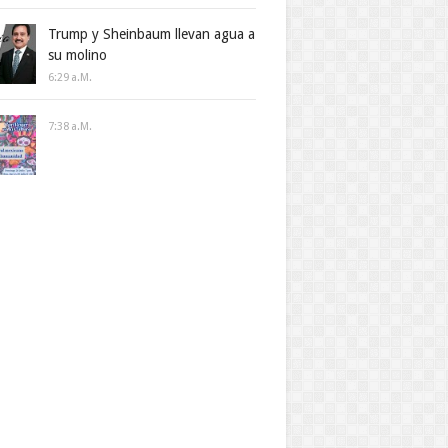
Trump y Sheinbaum llevan agua a
su molino
6:29 A.m.
7:38 A.m.