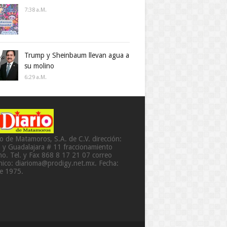
7:38 A.m.
Trump y Sheinbaum llevan agua a
su molino
6:29 A.m.
io de Matamoros, S.A. de C.V. dirección:
a y Guadalajara # 11 fraccionamiento
o. Tel. y Fax 868 8 17 21 07 correo
ónico: diarioma@prodigy.net.mx. Fecha:
de 1975.