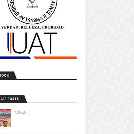
BOOK
LAR POSTS
7:59 A.m.