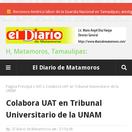
Reconoce Américo labor de la Guardia Nacional en Tamaulipas; atesti
llegada del nuevo coordinador estatal
Brindará Familia UAT un moderno espacio con sentido humano en l
nueva sede del COMASS
H, Matamoros, Tamaulipas:
A Tamaulipas…le llueve sobre mojado
El Diario de Matamoros
Instala Sector Salud Comité Estatal de Calidad en Salud para garantiza
trato digno y humanitario a los pacientes
Página Principal
UAT
Colabora UAT en Tribunal Universitario de la
UNAM
Inicia el ayuntamiento pavimentación de la calle Miguel Alemán en l
Colabora UAT en Tribunal
colonia Carlos Salinas de Gortari
Universitario de la UNAM
La UAT, Gobierno del Estado y ganaderos consolidan proyecto “Car
by -
El diario de Matamoros
on -
3:19 P.m.