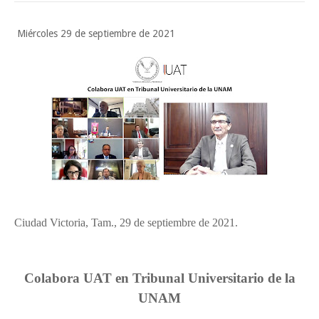
Tam”
Martes en Tu Colonia Renovado acerca servicios y atención directa a l
Miércoles 29 de septiembre de 2021
familias de Matamoros
La ONU publica Segundo Informe Subnacional de Tamaulipas
Disney reconoce a nivel mundial talento de estudiante de la UAT
Ayuntamiento entrega apoyos del programa "Ruta Segura, Avanzando
la Educación"
Sabado, 8 Agosto
Ciudad Victoria, Tam., 29 de septiembre de 2021.
Colabora UAT en Tribunal Universitario de la
UNAM