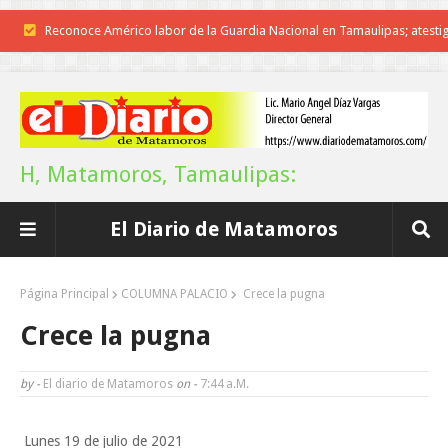
Reconoce Américo labor de la Guardia Nacional en Tamaulipas; atesti
llegada del nuevo coordinador estatal
Brindará Familia UAT un moderno espacio con sentido humano en l
nueva sede del COMASS
H, Matamoros, Tamaulipas:
A Tamaulipas…le llueve sobre mojado
El Diario de Matamoros
Instala Sector Salud Comité Estatal de Calidad en Salud para garantiza
trato digno y humanitario a los pacientes
Página Principal
COLUMNA PALACIO
Crece la pugna
Inicia el ayuntamiento pavimentación de la calle Miguel Alemán en l
Crece la pugna
colonia Carlos Salinas de Gortari
by -
El diario de Matamoros
on -
7:44 A.m.
La UAT, Gobierno del Estado y ganaderos consolidan proyecto “Car
Lunes 19 de julio de 2021