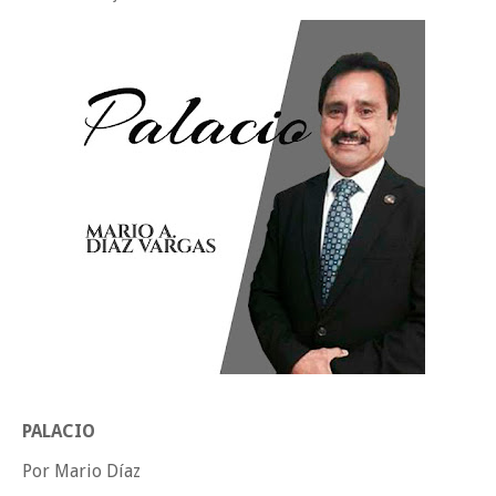
Tam”
Martes en Tu Colonia Renovado acerca servicios y atención directa a l
familias de Matamoros
La ONU publica Segundo Informe Subnacional de Tamaulipas
Disney reconoce a nivel mundial talento de estudiante de la UAT
Ayuntamiento entrega apoyos del programa "Ruta Segura, Avanzando
la Educación"
Sabado, 8 Agosto
PALACIO
Por Mario Díaz