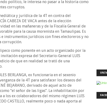
ndo político, le interesa no pasar a la historia como
ntes corruptos.
ediática y jurídica de la 4T en contra del
ÍA CABEZA DE VACA antes de la elección
ividad en las mañaneras y de la Fiscalía General de
avorable para la causa morenista en Tamaulipas. Es
s e instrumentos jurídicos con fines electoreros y no
a corrupción.
lipeco como ponente en un acto organizado por la
a invitación expresa del Secretario-General LUIS
icio de que en realidad se trató de una
o.
UNIV
LES BERLANGA, ex funcionaria en el sexenio
venganza de la 4T para satisfacer los deseos del
É BEJARANO, derivado de aquel acto de
omo “el señor de las ligas”. La inhabilitación por
ca a los ex colaboradores del mismo régimen LUIS
FACE
DO CASTILLO, realmente poco o nada aporta al