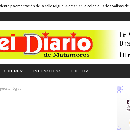
miento pavimentación de la calle Miguel Alemán en la colonia Carlos Salinas de
o del Estado y ganaderos consolidan proyecto “Carne Tam”
lonia Renovado acerca servicios y atención directa a las familias de Matamoro
 Segundo Informe Subnacional de Tamaulipas
 a nivel mundial talento de estudiante de la UAT
eriodistas y empresarios
 Matamoros, Tamaulipas:
miento pavimentación de la calle Ingenieros en la colonia Alberto Carrera Torr
COLUMNAS
INTERNACIONAL
POLITICA
el arranque del ciclo escolar Otoño 2026
puesta lógica
e llueve sobre mojado
alud Comité Estatal de Calidad en Salud para garantizar un trato digno y human