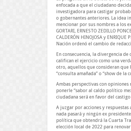
enfocada a que el ciudadano decida
investigadora para castigar probab
o gobernantes anteriores. La idea in
mencionar por sus nombres a los e
GORTARI, ERNESTO ZEDILLO PONCE
CALDERÓN HINOJOSA y ENRIQUE PEÑA
Nación ordenó el cambio de redacc
En consecuencia, la divergencia de 
califican el ejercicio como una ver
otro, aquellos que consideran que l
“consulta amañada” o “show de la co
Ambas perspectivas con opiniones r
ponerle “sabor al caldo político me
ciudadana será en favor del castigo
A juzgar por acciones y respuestas 
nada pasará y ningún ex presidente
política que obtendrá la Cuarta Tr
elección local de 2022 para renova