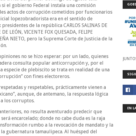
 si el gobierno Federal instala una comisión
GOBI
les actos de corrupción cometidos por funcionarios
icial lopezobradorista era en el sentido de
x presidentes de la república CARLOS SALINAS DE
 DE LEÓN, VICENTE FOX QUESADA, FELIPE
 NIETO, pero la Suprema Corte de Justicia de la
ión.
opiniones no se hizo esperar: por un lado, quienes
JUNTO
dadera consulta popular anticorrupción y, por el
a especie de plebiscito se trata en realidad de una
SIGU
rrupción” con fines electoreros.
espetadas y respetables, prácticamente vienen a
xicano”, aunque, de antemano, la respuesta lógica
 a los corruptos.
EN L
anteriores, no resulta aventurado predecir que
 será encarcelado; donde no cabe duda es la raja
ansformación rumbo a la revocación de mandato y la
r la gubernatura tamaulipeca. Al huésped del