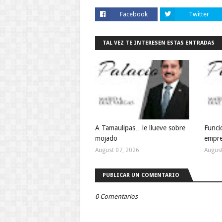
Facebook
Twitter
TAL VEZ TE INTERESEN ESTAS ENTRADAS
A Tamaulipas…le llueve sobre
Funcio
mojado
empre
August 07, 2026
August
PUBLICAR UN COMENTARIO
0 Comentarios