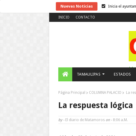
Nuevas Noticias
Inicia el ayunta
La UAT, Gobiern
INICIO
CONTACTO
Martes en Tu Co
La ONU publica
Disney reconoce
Funcionarios, p
H,
Inicia el ayunta
TAMAULIPAS
ESTADOS
Prepara la UAT 
Página Principal
COLUMNA PALACIO
La res
A Tamaulipas…l
La respuesta lógica
Instala Sector S
by -
El diario de Matamoros
on -
8:06 A.m.