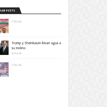
LAR POSTS
7:59 A.m.
Trump y Sheinbaum llevan agua a
su molino
6:29 A.m.
7:38 A.m.