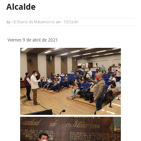
Tam”
Alcalde
Martes en Tu Colonia Renovado acerca servicios y atención directa a l
by -
El Diario de Matamoros
on -
7:03 P.m.
familias de Matamoros
Viernes 9 de abril de 2021
La ONU publica Segundo Informe Subnacional de Tamaulipas
Disney reconoce a nivel mundial talento de estudiante de la UAT
Ayuntamiento entrega apoyos del programa "Ruta Segura, Avanzando
la Educación"
Domingo, 9 Agosto