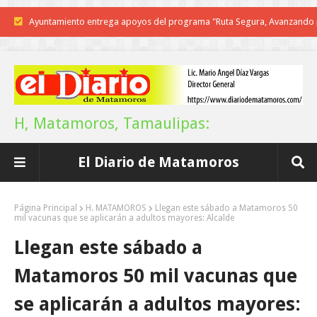
Reconoce Américo labor de la Guardia Nacional en Tamaulipas; atesti
llegada del nuevo coordinador estatal
Brindará Familia UAT un moderno espacio con sentido humano en l
nueva sede del COMASS
H, Matamoros, Tamaulipas:
A Tamaulipas…le llueve sobre mojado
El Diario de Matamoros
Instala Sector Salud Comité Estatal de Calidad en Salud para garantiza
trato digno y humanitario a los pacientes
Página Principal
H. MATAMOROS
Llegan este sábado a Matamoros 50
mil vacunas que se aplicarán a adultos mayores: Alcalde
Inicia el ayuntamiento pavimentación de la calle Miguel Alemán en l
Llegan este sábado a
colonia Carlos Salinas de Gortari
Matamoros 50 mil vacunas que
La UAT, Gobierno del Estado y ganaderos consolidan proyecto “Car
se aplicarán a adultos mayores: