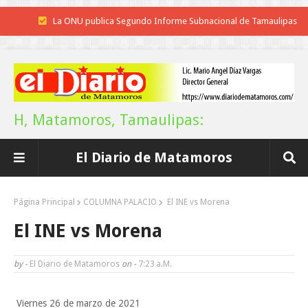
La ONU publica Segundo Informe Subnacional de Tamaulipas
Disney reconoce a nivel mundial talento de estudiante de la UAT
Funcionarios, periodistas y empresarios
Inicia el ayuntamiento pavimentación de la calle Ingenieros en la colo
H, Matamoros, Tamaulipas:
Alberto Carrera Torres
El Diario de Matamoros
Prepara la UAT el arranque del ciclo escolar Otoño 2026
Anuncia Gobierno de Tamaulipas estímulos fiscales para apoyar la
Página Principal
COLUMNA PALACIO
El INE vs Morena
economía de las familias
El INE vs Morena
Definirá la Presidenta el futuro de México el 1 de Septiembre.
by -
El Diario de Matamoros
on -
7:23 A.m.
Continúa con éxito la Expo Militar
Viernes 26 de marzo de 2021