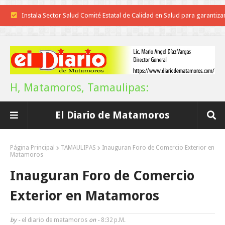
Instala Sector Salud Comité Estatal de Calidad en Salud para garantiza
trato digno y humanitario a los pacientes
Inicia el ayuntamiento pavimentación de la calle Miguel Alemán en l
colonia Carlos Salinas de Gortari
H, Matamoros, Tamaulipas:
La UAT, Gobierno del Estado y ganaderos consolidan proyecto “Car
El Diario de Matamoros
Tam”
Martes en Tu Colonia Renovado acerca servicios y atención directa a l
Página Principal
TAMAULIPAS
Inauguran Foro de Comercio Exterior en
Matamoros
familias de Matamoros
Inauguran Foro de Comercio
La ONU publica Segundo Informe Subnacional de Tamaulipas
Exterior en Matamoros
Disney reconoce a nivel mundial talento de estudiante de la UAT
by -
el diario de matamoros
on -
8:32 P.m.