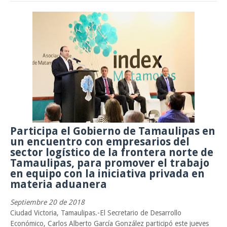
Funcionarios, periodistas y empresarios
Inicia el ayuntamiento pavimentación de la calle Ingenieros en la colo
Alberto Carrera Torres
Prepara la UAT el arranque del ciclo escolar Otoño 2026
A Tamaulipas…le llueve sobre mojado
Sabado, 8 Agosto
Participa el Gobierno de Tamaulipas en
un encuentro con empresarios del
sector logístico de la frontera norte de
Tamaulipas, para promover el trabajo
en equipo con la iniciativa privada en
materia aduanera
Septiembre 20 de 2018
Ciudad Victoria, Tamaulipas.-El Secretario de Desarrollo
Económico, Carlos Alberto García González participó este jueves