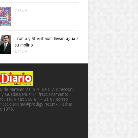
7:38 A.m.
Trump y Sheinbaum llevan agua a
su molino
6:29 A.m.
io de Matamoros, S.A. de C.V. dirección:
a y Guadalajara # 11 fraccionamiento
o. Tel. y Fax 868 8 17 21 07 correo
ónico: diarioma@prodigy.net.mx. Fecha:
de 1975.