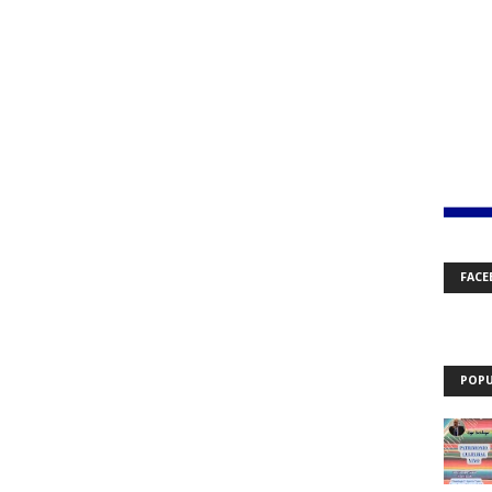
FACE
POPU