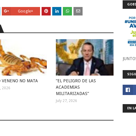
GOBI
Google+
JUNTO
SIGU
 VENENO NO MATA
“EL PELIGRO DE LAS
ACADEMIAS
1, 2026
MILITARIZADAS”
July 27, 2026
EN L