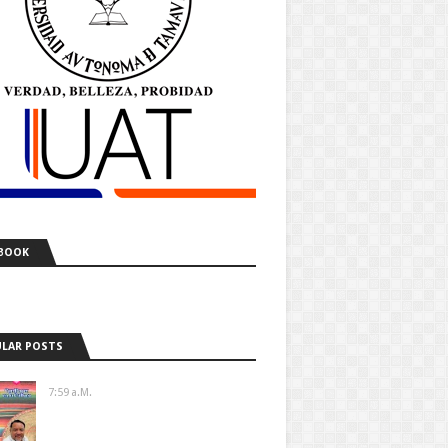
BOOK
LAR POSTS
7:59 A.m.