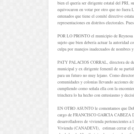
bien el quería ser dirigente estatal del PRI, s
equivocaron en votar por otro que no fuera 
entenados que tiene el comité directivo estat
representaciones en distritos electorales. Pue
POR LO PRONTO el municipio de Reynosa se ha
sujeto que bien debería actuar la autoridad 
culpa por manejos inadecuados de nombres y 
PATY PALACIOS CORRAL, directora de desarr
municipal y ex dirigente femenil de su partid
para un futuro no muy lejano. Como directora 
comunidades y colonias llevando acciones de 
cumpliendo como señala ella con la encomiend
trinchera lo ha hecho con entusiasmo y decis
EN OTRO ASUNTO le comentamos que Debido a
cargo de FRANCISCO GARCIA CABEZA DE VA
desarrolladores de vivienda pertenecientes a
Vivienda (CANADEVI), estiman cerrar el eje