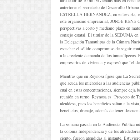
alrededor de 10 mil viviendas más en benefici
anteriores el secretario de Desarrollo Urba
ESTRELLA HERNANDEZ, en entrevista, refiri
este organismo empresarial, JORGE RENE G
perspectivas a corto y mediano plazo en mater
consejo estatal. El titular de la SEDUMA en 
la Delegación Tamaulipas de la Cámara Nacio
escuchar el sólido compromiso de seguir cont
a la creciente demanda de los tamaulipecos. E
empresarios de vivienda y expresó que “el de
Mientras que en Reynosa fijese que La Secreta
que acuda los miércoles a las audiencias pú
cual en estas concentraciones, siempre deja be
reunión en turno. Reynosa es “Proyecto de T
alcaldesa, pues los beneficios saltan a la vis
beneficios, drenaje, además de tener descuento
La semana pasada en la Audiencia Pública nú
la colonia Independencia y de los alrededores
ciento, fueron atendidas al instante. Estuvier