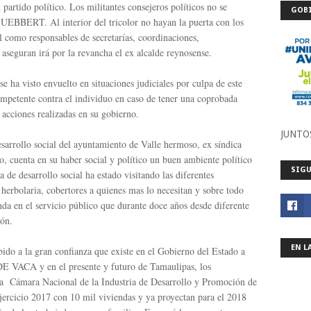
u partido político. Los militantes consejeros políticos no se
GOBI
LUEBBERT. Al interior del tricolor no hayan la puerta con los
al como responsables de secretarías, coordinaciones,
s aseguran irá por la revancha el ex alcalde reynosense.
 visto envuelto en situaciones judiciales por culpa de este
competente contra el individuo en caso de tener una coprobada
acciones realizadas en su gobierno.
JUNTO
ollo social del ayuntamiento de Valle hermoso, ex síndica
o, cuenta en su haber social y político un buen ambiente político
SIGU
de desarrollo social ha estado visitando las diferentes
herbolaria, cobertores a quienes mas lo necesitan y sobre todo
a en el servicio público que durante doce años desde diferente
ión.
EN L
 la gran confianza que existe en el Gobierno del Estado a
CA y en el presente y futuro de Tamaulipas, los
 la Cámara Nacional de la Industria de Desarrollo y Promoción de
rcicio 2017 con 10 mil viviendas y ya proyectan para el 2018