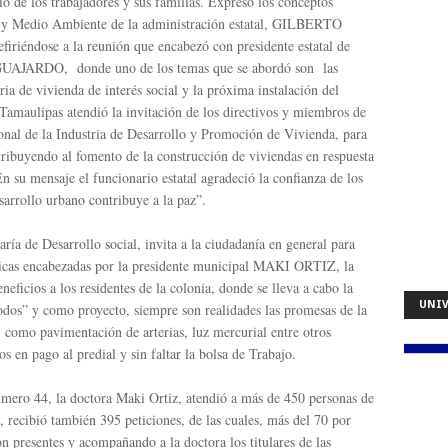
o de los trabajadores y sus familias. Expresó los conceptos
no y Medio Ambiente de la administración estatal, GILBERTO
éndose a la reunión que encabezó con presidente estatal de
UAJARDO, donde uno de los temas que se abordó son las
ia de vivienda de interés social y la próxima instalación del
Tamaulipas atendió la invitación de los directivos y miembros de
nal de la Industria de Desarrollo y Promoción de Vivienda, para
ribuyendo al fomento de la construcción de viviendas en respuesta
n su mensaje el funcionario estatal agradeció la confianza de los
sarrollo urbano contribuye a la paz”.
ría de Desarrollo social, invita a la ciudadanía en general para
blicas encabezadas por la presidente municipal MAKI ORTIZ, la
neficios a los residentes de la colonia, donde se lleva a cabo la
UNIV
odos” y como proyecto, siempre son realidades las promesas de la
ta, como pavimentación de arterias, luz mercurial entre otros
s en pago al predial y sin faltar la bolsa de Trabajo.
mero 44, la doctora Maki Ortiz, atendió a más de 450 personas de
, recibió también 395 peticiones, de las cuales, más del 70 por
on presentes y acompañando a la doctora los titulares de las