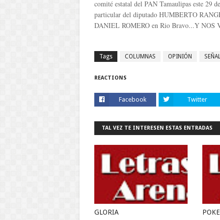
comité estatal del PAN Tamaulipas este 29
particular del diputado HUMBERTO RANG
DANIEL ROMERO en Rio Bravo...Y NOS
Tags
COLUMNAS
OPINIÓN
SEÑA
REACTIONS
Facebook
Twitter
TAL VEZ TE INTERESEN ESTAS ENTRADAS
GLORIA
POK