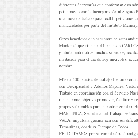
diferentes Secretarías que conforman esta ad
peticiones como la incorporación al Seguro
una mesa de trabajo para recibir peticiones d
manualidades por parte del Instituto Munici
Otros beneficios que encuentra en estas audi
Municipal que atiende el licenciado CARLOS
gratuita, entre otros muchos servicios, recalc
invitación para el día de hoy miércoles, acu
nombre.
Más de 100 puestos de trabajo fueron oferta
con Discapacidad y Adultos Mayores, Victori
Trabajo en coordinación con el Servicio Na
tienen como objetivo promover, facilitar y ace
grupos vulnerables para encontrar empleo
MARTINEZ, Secretaria del Trabajo, se tran
VACA, impulsa a quienes aun con sus dificult
Tamaulipas, donde es Tiempo de Todos...
FELICITAMOS por su cumpleaños al amigo 