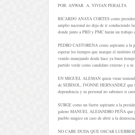
POR: ANWAR A. VIVIAN PERALTA
RICARDO ANAYA CORTES como presidente de
amplio nacional no deja de ir conduciendo las
donde junto a PRD y PMC harán un trabajo di
PEDRO CASTORENA como aspirante a la presi
esperar los tiempos que marque el instituto el
venido manejando desde hace ya buen tiempo
partido verde como candidato externo y a su 
EN MIGUEL ALEMAN quien viene teniendo act
de SEBISOL, IVONNE HERNANDEZ que tal vez
dependencia y su personal no sabemos si cuent
SURGE como un fuerte aspirante a la preside
galeno MANUEL ALEJANDRO PEÑA que por el 
pueblo mágico en caso de abrir a la democraci
NO CABE DUDA QUE OSCAR LUEBBERT dejó u