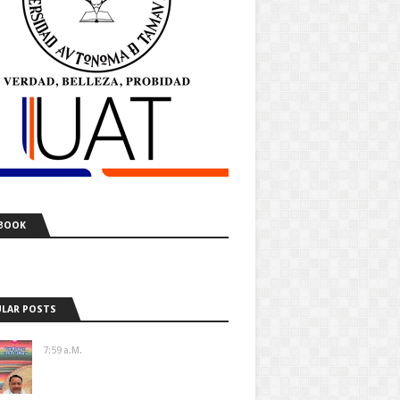
BOOK
LAR POSTS
7:59 A.m.