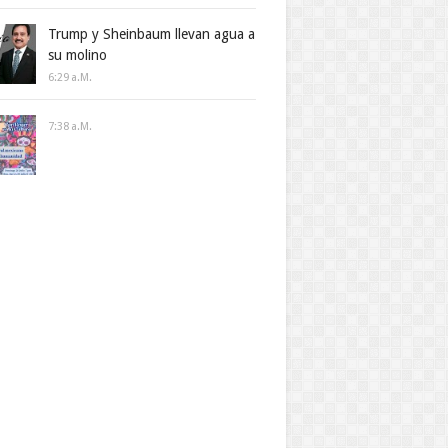
Trump y Sheinbaum llevan agua a
su molino
6:29 A.m.
7:38 A.m.