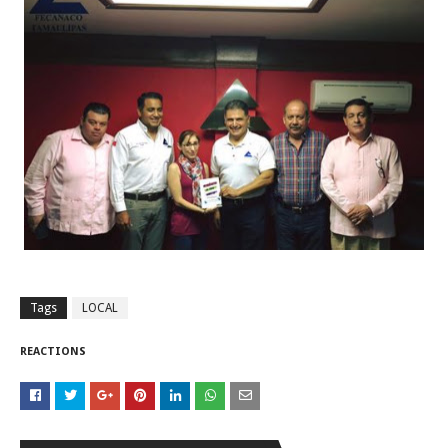
La UAT, Gobierno del Estado y ganaderos consolidan proyecto “Car
Tam”
Martes en Tu Colonia Renovado acerca servicios y atención directa a l
familias de Matamoros
La ONU publica Segundo Informe Subnacional de Tamaulipas
Disney reconoce a nivel mundial talento de estudiante de la UAT
Sabado, 8 Agosto
Tags
LOCAL
REACTIONS